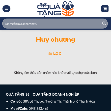
Skip
to
content
Tìm
kiếm:
Huy chương
LỌC
Không tìm thấy sản phẩm nào khớp với lựa chọn của bạn.
QUÀ TẶNG 36 - QUÀ TẶNG DOANH NGHIỆP
39A Lê Thước, Trường Thi, Thành phố Thanh Hóa
Cơ sở:
: 0913.863.469
Mobi/Zalo