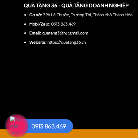
QUÀ TẶNG 36 - QUÀ TẶNG DOANH NGHIỆP
Cơ sở:
39A Lê Thước, Trường Thi, Thành phố Thanh Hóa
Mobi/Zalo
: 0913.863.469
Email:
quatang36th@gmail.com
Website:
https://quatang36.vn
0913.863.469