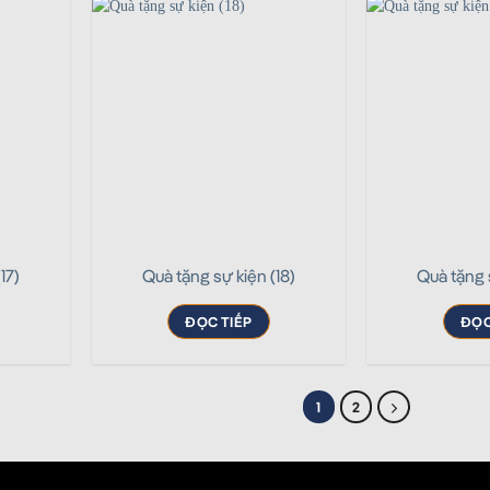
17)
Quà tặng sự kiện (18)
Quà tặng 
ĐỌC TIẾP
ĐỌC
1
2