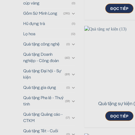
cúp vàng
(0)
ĐỌC TIẾP
Gốm Sứ Minh Long
(290)
Hũ đựng trà
(11)
Lọ hoa
(12)
Quà tặng công nghệ
(0)
Quà tặng Doanh
(60)
nghiệp - Công đoàn
Quà tặng Đại hội - Sự
(89)
kiện
Quà tặng gia dụng
(0)
Quà tặng Pha lê - Thuỷ
(59)
Quà tặng sự kiện (
tinh
Quà tặng Quảng cáo -
ĐỌC TIẾP
(17)
CTKM
Quà tặng Tết - Cuối
(0)