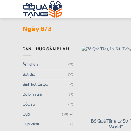
Skip
to
content
Ngày 8/3
DANH MỤC SẢN PHẨM
Ấm chén
(39)
Bát đĩa
(20)
Bình hút tài lộc
(0)
Bộ bình trà
(17)
Cốc sứ
(25)
Cúp
(198)
Bộ Quà Tặng Ly Sứ 
Cúp vàng
(0)
World”