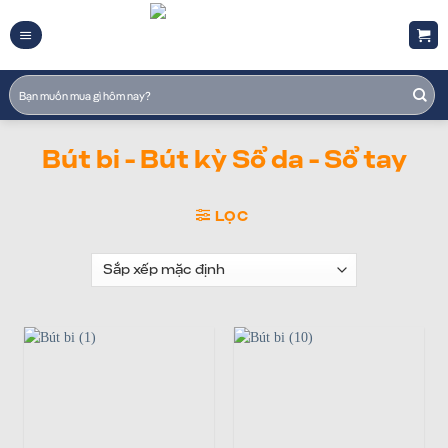
Skip
to
content
Tìm
kiếm:
Bút bi - Bút kỳ Sổ da - Sổ tay
LỌC