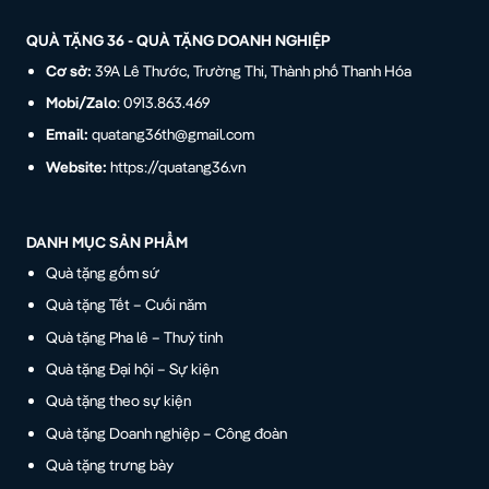
QUÀ TẶNG 36 - QUÀ TẶNG DOANH NGHIỆP
Cơ sở:
39A Lê Thước, Trường Thi, Thành phố Thanh Hóa
Mobi/Zalo
: 0913.863.469
Email:
quatang36th@gmail.com
Website:
https://quatang36.vn
DANH MỤC SẢN PHẨM
Quà tặng gốm sứ
Quà tặng Tết – Cuối năm
Quà tặng Pha lê – Thuỷ tinh
Quà tặng Đại hội – Sự kiện
Quà tặng theo sự kiện
Quà tặng Doanh nghiệp – Công đoàn
Quà tặng trưng bày