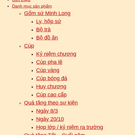
Danh mục sản phẩm
Gốm sứ Minh Long
Ly, hộp sứ
Bộ trà
Bộ đồ ăn
Cúp
Kỷ niệm chương
Cúp pha lê
Cúp vàng
Cúp bóng đá
Huy chương
Cúp cao cấp
Quà tặng theo sự kiện
Ngày 8/3
Ngày 20/10
Họp lớp / kỷ niệm ra trường