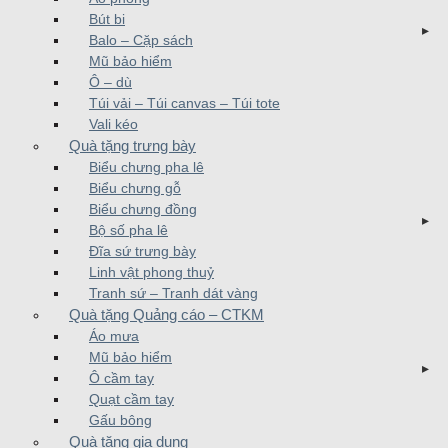
Bút bi
Balo – Cặp sách
Mũ bảo hiểm
Ô – dù
Túi vải – Túi canvas – Túi tote
Vali kéo
Quà tặng trưng bày
Biểu chưng pha lê
Biểu chưng gỗ
Biểu chưng đồng
Bộ số pha lê
Đĩa sứ trưng bày
Linh vật phong thuỷ
Tranh sứ – Tranh dát vàng
Quà tặng Quảng cáo – CTKM
Áo mưa
Mũ bảo hiểm
Ô cầm tay
Quạt cầm tay
Gấu bông
Quà tặng gia dụng