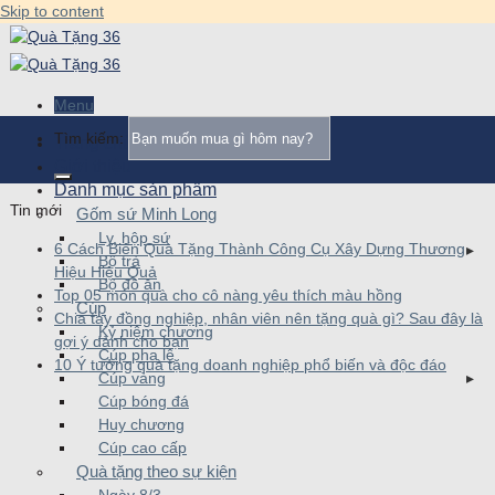
Skip to content
Menu
Tìm kiếm:
Trang chủ
Giới thiệu
Danh mục sản phẩm
Tin mới
Gốm sứ Minh Long
Ly, hộp sứ
6 Cách Biến Quà Tặng Thành Công Cụ Xây Dựng Thương
Bộ trà
Hiệu Hiệu Quả
Bộ đồ ăn
Top 05 món quà cho cô nàng yêu thích màu hồng
Cúp
Chia tay đồng nghiệp, nhân viên nên tặng quà gì? Sau đây là
Kỷ niệm chương
gợi ý dành cho bạn
Cúp pha lê
10 Ý tưởng quà tặng doanh nghiệp phổ biến và độc đáo
Cúp vàng
Cúp bóng đá
Huy chương
Cúp cao cấp
Quà tặng theo sự kiện