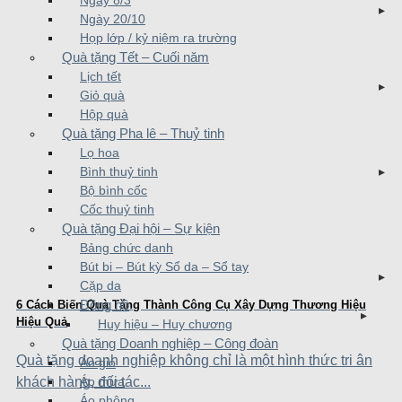
Ngày 8/3
Ngày 20/10
Họp lớp / kỷ niệm ra trường
Quà tặng Tết – Cuối năm
Lịch tết
Giỏ quà
Hộp quà
Quà tặng Pha lê – Thuỷ tinh
Lọ hoa
Bình thuỷ tinh
Bộ bình cốc
Cốc thuỷ tinh
Quà tặng Đại hội – Sự kiện
Bảng chức danh
Bút bi – Bút kỳ Sổ da – Sổ tay
Cặp da
Đồng hồ
6 Cách Biến Quà Tặng Thành Công Cụ Xây Dựng Thương Hiệu
Hiệu Quả
Huy hiệu – Huy chương
Quà tặng Doanh nghiệp – Công đoàn
Quà tặng doanh nghiệp không chỉ là một hình thức tri ân
Áo gió
Áo mưa
khách hàng, đối tác...
Áo phông