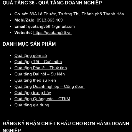
QUÀ TẶNG 36 - QUÀ TẶNG DOANH NGHIỆP
Cơ sở:
39A Lê Thước, Trường Thi, Thành phố Thanh Hóa
Mobi/Zalo
: 0913.863.469
Email:
quatang36th@gmail.com
Website:
https://quatang36.vn
DANH MỤC SẢN PHẨM
Quà tặng gốm sứ
Quà tặng Tết – Cuối năm
Quà tặng Pha lê – Thuỷ tinh
Quà tặng Đại hội – Sự kiện
Quà tặng theo sự kiện
Quà tặng Doanh nghiệp – Công đoàn
Quà tặng trưng bày
Quà tặng Quảng cáo – CTKM
Quà tặng gia dụng
ĐĂNG KÝ NHẬN CHIẾT KHẤU CHO ĐƠN HÀNG DOANH
NGHIỆP