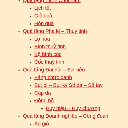
Quà tặng Tết – Cuối năm
Lịch tết
Giỏ quà
Hộp quà
Quà tặng Pha lê – Thuỷ tinh
Lọ hoa
Bình thuỷ tinh
Bộ bình cốc
Cốc thuỷ tinh
Quà tặng Đại hội – Sự kiện
Bảng chức danh
Bút bi – Bút kỳ Sổ da – Sổ tay
Cặp da
Đồng hồ
Huy hiệu – Huy chương
Quà tặng Doanh nghiệp – Công đoàn
Áo gió