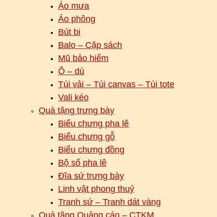
Áo mưa
Áo phông
Bút bi
Balo – Cặp sách
Mũ bảo hiểm
Ô – dù
Túi vải – Túi canvas – Túi tote
Vali kéo
Quà tặng trưng bày
Biểu chưng pha lê
Biểu chưng gỗ
Biểu chưng đồng
Bộ số pha lê
Đĩa sứ trưng bày
Linh vật phong thuỷ
Tranh sứ – Tranh dát vàng
Quà tặng Quảng cáo – CTKM