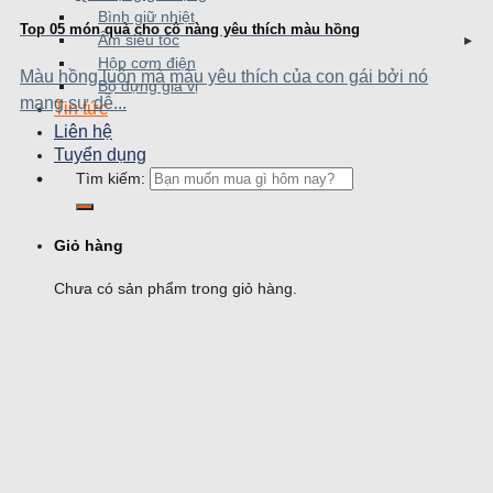
Bình giữ nhiệt
Top 05 món quà cho cô nàng yêu thích màu hồng
Ấm siêu tốc
Hộp cơm điện
Màu hồng luôn mà màu yêu thích của con gái bởi nó
Bộ đựng gia vị
mang sự dễ...
Tin tức
Liên hệ
Tuyển dụng
Tìm kiếm:
Giỏ hàng
Chưa có sản phẩm trong giỏ hàng.