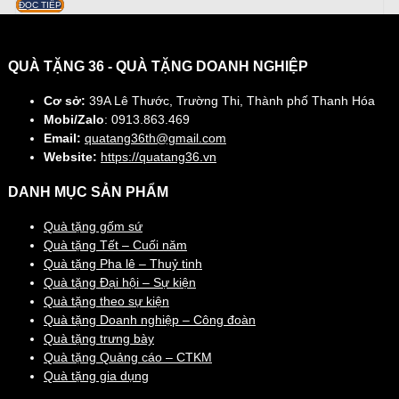
ĐỌC TIẾP
QUÀ TẶNG 36 - QUÀ TẶNG DOANH NGHIỆP
Cơ sở:
39A Lê Thước, Trường Thi, Thành phố Thanh Hóa
Mobi/Zalo
: 0913.863.469
Email:
quatang36th@gmail.com
Website:
https://quatang36.vn
DANH MỤC SẢN PHẨM
Quà tặng gốm sứ
Quà tặng Tết – Cuối năm
Quà tặng Pha lê – Thuỷ tinh
Quà tặng Đại hội – Sự kiện
Quà tặng theo sự kiện
Quà tặng Doanh nghiệp – Công đoàn
Quà tặng trưng bày
Quà tặng Quảng cáo – CTKM
Quà tặng gia dụng