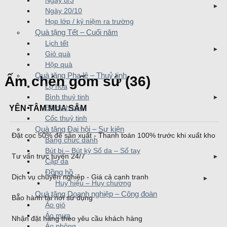
Ngày 8/3
Ngày 20/10
Họp lớp / kỷ niệm ra trường
Quà tặng Tết – Cuối năm
Lịch tết
Giỏ quà
Hộp quà
Quà tặng Pha lê – Thuỷ tinh
Ấm chén gốm sứ (36)
Lọ hoa
Bình thuỷ tinh
YÊN TÂM MUA SẮM
Bộ bình cốc
Cốc thuỷ tinh
Quà tặng Đại hội – Sự kiện
Đặt cọc 50% để sản xuất - Thanh toán 100% trước khi xuất kho
Bảng chức danh
Bút bi – Bút kỳ Sổ da – Sổ tay
Tư vấn trực tuyến 24/7
Cặp da
Đồng hồ
Dịch vụ chuyên nghiệp - Giá cả cạnh tranh
Huy hiệu – Huy chương
Quà tặng Doanh nghiệp – Công đoàn
Bảo hành tại nơi sử dụng
Áo gió
Áo mưa
Nhận đặt hàng theo yêu cầu khách hàng
Áo phông