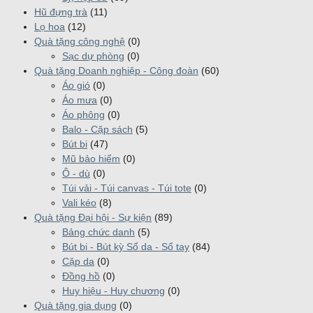
Hũ đựng trà
(11)
Lọ hoa
(12)
Quà tặng công nghệ
(0)
Sạc dự phòng
(0)
Quà tặng Doanh nghiệp - Công đoàn
(60)
Áo gió
(0)
Áo mưa
(0)
Áo phông
(0)
Balo - Cặp sách
(5)
Bút bi
(47)
Mũ bảo hiểm
(0)
Ô - dù
(0)
Túi vải - Túi canvas - Túi tote
(0)
Vali kéo
(8)
Quà tặng Đại hội - Sự kiện
(89)
Bảng chức danh
(5)
Bút bi - Bút kỳ Sổ da - Sổ tay
(84)
Cặp da
(0)
Đồng hồ
(0)
Huy hiệu - Huy chương
(0)
Quà tặng gia dụng
(0)