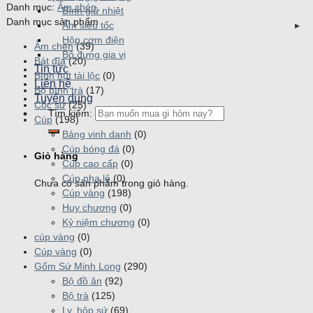
Danh mục:
Ấm chén
Bình giữ nhiệt
Danh mục sản phẩm
Ấm siêu tốc
Hộp cơm điện
Ấm chén
(39)
Bộ đựng gia vị
Bát đĩa
(20)
Tin tức
Bình hút tài lộc
(0)
Liên hệ
Bộ bình trà
(17)
Tuyển dụng
Cốc sứ
(25)
Tìm kiếm:
Cúp
(198)
Bảng vinh danh
(0)
Cúp bóng đá
(0)
Giỏ hàng
Cúp cao cấp
(0)
Cúp pha lê
(0)
Chưa có sản phẩm trong giỏ hàng.
Cúp vàng
(198)
Huy chương
(0)
Kỷ niệm chương
(0)
cúp vàng
(0)
Cúp vàng
(0)
Gốm Sứ Minh Long
(290)
Bộ đồ ăn
(92)
Bộ trà
(125)
Ly, hộp sứ
(69)