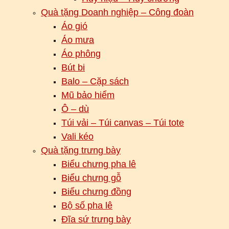
Quà tặng Doanh nghiệp – Công đoàn
Áo gió
Áo mưa
Áo phông
Bút bi
Balo – Cặp sách
Mũ bảo hiểm
Ô – dù
Túi vải – Túi canvas – Túi tote
Vali kéo
Quà tặng trưng bày
Biểu chưng pha lê
Biểu chưng gỗ
Biểu chưng đồng
Bộ số pha lê
Đĩa sứ trưng bày