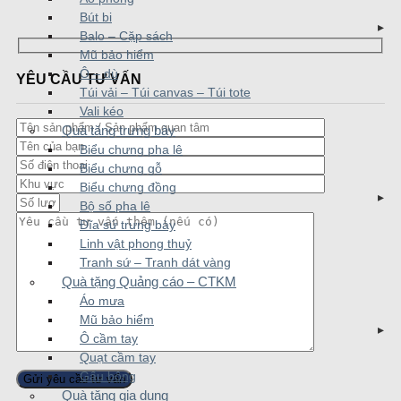
Bút bi
Balo – Cặp sách
Mũ bảo hiểm
Ô – dù
YÊU CẦU TƯ VẤN
Túi vải – Túi canvas – Túi tote
Vali kéo
Quà tặng trưng bày
Biểu chưng pha lê
Biểu chưng gỗ
Biểu chưng đồng
Bộ số pha lê
Đĩa sứ trưng bày
Linh vật phong thuỷ
Tranh sứ – Tranh dát vàng
Quà tặng Quảng cáo – CTKM
Áo mưa
Mũ bảo hiểm
Ô cầm tay
Quạt cầm tay
Gấu bông
Quà tặng gia dụng