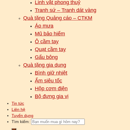
Linh vật phong thuỷ
Tranh sứ – Tranh dát vàng
Quà tặng Quảng cáo – CTKM
Áo mưa
Mũ bảo hiểm
Ô cầm tay
Quạt cầm tay
Gấu bông
Quà tặng gia dụng
Bình giữ nhiệt
Ấm siêu tốc
Hộp cơm điện
Bộ đựng gia vị
Tin tức
Liên hệ
Tuyển dụng
Tìm kiếm: