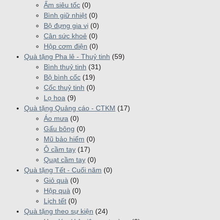
Ấm siêu tốc
(0)
Bình giữ nhiệt
(0)
Bộ đựng gia vị
(0)
Cân sức khoẻ
(0)
Hộp cơm điện
(0)
Quà tặng Pha lê - Thuỷ tinh
(59)
Bình thuỷ tinh
(31)
Bộ bình cốc
(19)
Cốc thuỷ tinh
(0)
Lọ hoa
(9)
Quà tặng Quảng cáo - CTKM
(17)
Áo mưa
(0)
Gấu bông
(0)
Mũ bảo hiểm
(0)
Ô cầm tay
(17)
Quạt cầm tay
(0)
Quà tặng Tết - Cuối năm
(0)
Giỏ quà
(0)
Hộp quà
(0)
Lịch tết
(0)
Quà tặng theo sự kiện
(24)