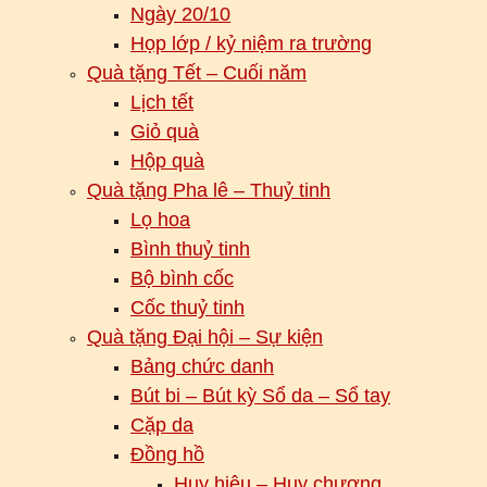
Ngày 20/10
Họp lớp / kỷ niệm ra trường
Quà tặng Tết – Cuối năm
Lịch tết
Giỏ quà
Hộp quà
Quà tặng Pha lê – Thuỷ tinh
Lọ hoa
Bình thuỷ tinh
Bộ bình cốc
Cốc thuỷ tinh
Quà tặng Đại hội – Sự kiện
Bảng chức danh
Bút bi – Bút kỳ Sổ da – Sổ tay
Cặp da
Đồng hồ
Huy hiệu – Huy chương