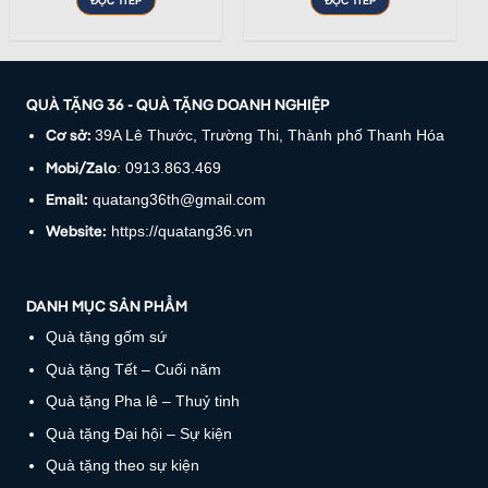
ĐỌC TIẾP
ĐỌC TIẾP
QUÀ TẶNG 36 - QUÀ TẶNG DOANH NGHIỆP
Cơ sở:
39A Lê Thước, Trường Thi, Thành phố Thanh Hóa
Mobi/Zalo
: 0913.863.469
Email:
quatang36th@gmail.com
Website:
https://quatang36.vn
DANH MỤC SẢN PHẨM
Quà tặng gốm sứ
Quà tặng Tết – Cuối năm
Quà tặng Pha lê – Thuỷ tinh
Quà tặng Đại hội – Sự kiện
Quà tặng theo sự kiện