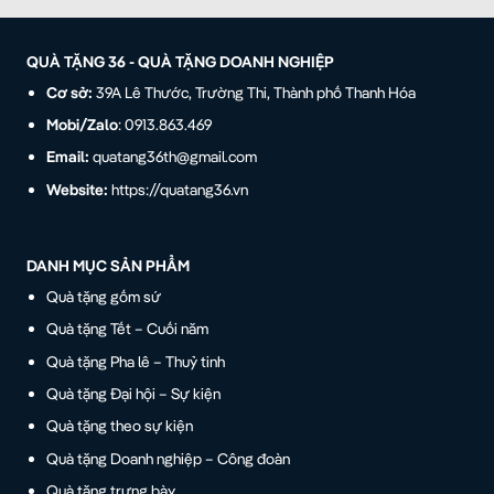
QUÀ TẶNG 36 - QUÀ TẶNG DOANH NGHIỆP
Cơ sở:
39A Lê Thước, Trường Thi, Thành phố Thanh Hóa
Mobi/Zalo
: 0913.863.469
Email:
quatang36th@gmail.com
Website:
https://quatang36.vn
DANH MỤC SẢN PHẨM
Quà tặng gốm sứ
Quà tặng Tết – Cuối năm
Quà tặng Pha lê – Thuỷ tinh
Quà tặng Đại hội – Sự kiện
Quà tặng theo sự kiện
Quà tặng Doanh nghiệp – Công đoàn
Quà tặng trưng bày