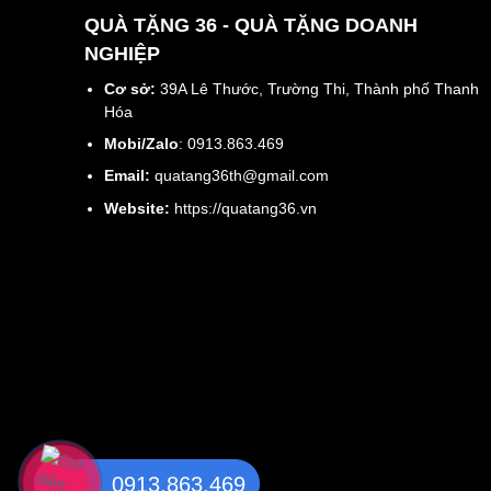
QUÀ TẶNG 36 - QUÀ TẶNG DOANH
NGHIỆP
Cơ sở:
39A Lê Thước, Trường Thi, Thành phố Thanh
Hóa
Mobi/Zalo
: 0913.863.469
Email:
quatang36th@gmail.com
Website:
https://quatang36.vn
0913.863.469