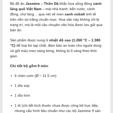
Bộ đồ ăn
Jasmine – Thôn Dã
khắc họa sống động
cảnh
làng quê Việt Nam
– mái nhà tranh, bến nước, cánh
đồng, chợ làng… qua nét vẽ men
xanh cobalt
tinh tế
trên nền sứ trắng chuẩn mực. Hoa văn này không chỉ là
trang trí, mà là một câu chuyện văn hóa được lưu giữ qua
bàn ăn.
Sản phẩm được nung ở
nhiệt độ cao (1.260 °C – 1.380
°C)
để loại bỏ tạp chất, đảm bảo an toàn cho người dùng
và giữ màu men sáng bóng, không bị ố vàng theo thời
gian.
Chi tiết bộ gồm 9 món
:
6 chén cơm (Ø ~ 11.5 cm)
1 dĩa súp
1 dĩa tròn
1 tô (chi tiết kích thước chưa được công bố trực tiếp,
nhưng cấu hình tiêu chuẩn như các bộ Jasmine 9 sản