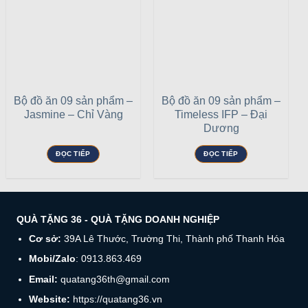
Bộ đồ ăn 09 sản phẩm –
Bộ đồ ăn 09 sản phẩm –
Jasmine – Chỉ Vàng
Timeless IFP – Đại
Dương
ĐỌC TIẾP
ĐỌC TIẾP
QUÀ TẶNG 36 - QUÀ TẶNG DOANH NGHIỆP
Cơ sở:
39A Lê Thước, Trường Thi, Thành phố Thanh Hóa
Mobi/Zalo
: 0913.863.469
Email:
quatang36th@gmail.com
Website:
https://quatang36.vn