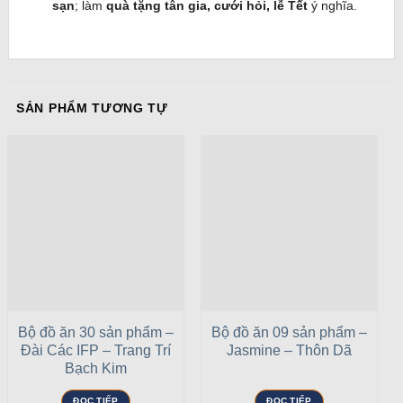
sạn
; làm
quà tặng tân gia, cưới hỏi, lễ Tết
ý nghĩa.
SẢN PHẨM TƯƠNG TỰ
Bộ đồ ăn 30 sản phẩm –
Bộ đồ ăn 09 sản phẩm –
Đài Các IFP – Trang Trí
Jasmine – Thôn Dã
Bạch Kim
ĐỌC TIẾP
ĐỌC TIẾP