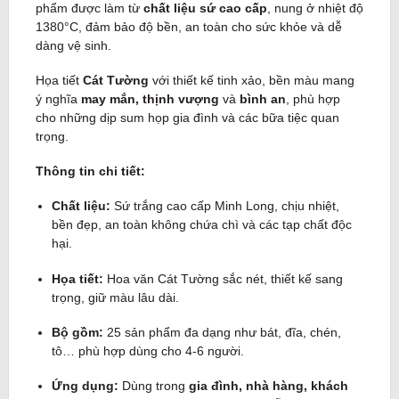
phẩm được làm từ
chất liệu sứ cao cấp
, nung ở nhiệt độ
1380°C, đảm bảo độ bền, an toàn cho sức khỏe và dễ
dàng vệ sinh.
Họa tiết
Cát Tường
với thiết kế tinh xảo, bền màu mang
ý nghĩa
may mắn, thịnh vượng
và
bình an
, phù hợp
cho những dịp sum họp gia đình và các bữa tiệc quan
trọng.
Thông tin chi tiết:
Chất liệu:
Sứ trắng cao cấp Minh Long, chịu nhiệt,
bền đẹp, an toàn không chứa chì và các tạp chất độc
hại.
Họa tiết:
Hoa văn Cát Tường sắc nét, thiết kế sang
trọng, giữ màu lâu dài.
Bộ gồm:
25 sản phẩm đa dạng như bát, đĩa, chén,
tô… phù hợp dùng cho 4-6 người.
Ứng dụng:
Dùng trong
gia đình, nhà hàng, khách