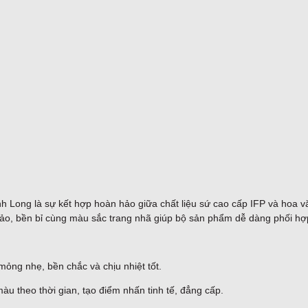
h Long là sự kết hợp hoàn hảo giữa chất liệu sứ cao cấp IFP và hoa vă
 xảo, bền bỉ cùng màu sắc trang nhã giúp bộ sản phẩm dễ dàng phối hợp
ỏng nhẹ, bền chắc và chịu nhiệt tốt.
u theo thời gian, tạo điểm nhấn tinh tế, đẳng cấp.