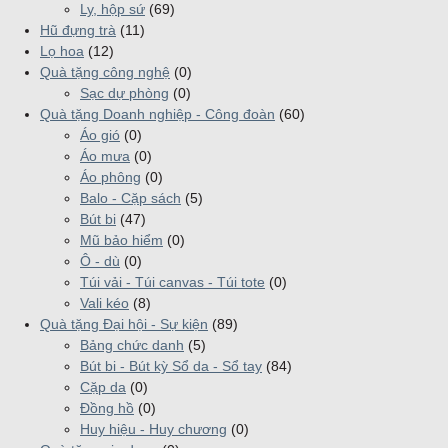
Ly, hộp sứ
(69)
Hũ đựng trà
(11)
Lọ hoa
(12)
Quà tặng công nghệ
(0)
Sạc dự phòng
(0)
Quà tặng Doanh nghiệp - Công đoàn
(60)
Áo gió
(0)
Áo mưa
(0)
Áo phông
(0)
Balo - Cặp sách
(5)
Bút bi
(47)
Mũ bảo hiểm
(0)
Ô - dù
(0)
Túi vải - Túi canvas - Túi tote
(0)
Vali kéo
(8)
Quà tặng Đại hội - Sự kiện
(89)
Bảng chức danh
(5)
Bút bi - Bút kỳ Sổ da - Sổ tay
(84)
Cặp da
(0)
Đồng hồ
(0)
Huy hiệu - Huy chương
(0)