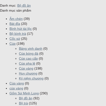
Danh mục:
Bộ đồ ăn
Danh mục sản phẩm
Ấm chén
(39)
Bát đĩa
(20)
Bình hút tài lộc
(0)
Bộ bình trà
(17)
Cốc sứ
(25)
Cúp
(198)
Bảng vinh danh
(0)
Cúp bóng đá
(0)
Cúp cao cấp
(0)
Cúp pha lê
(0)
Cúp vàng
(198)
Huy chương
(0)
Kỷ niệm chương
(0)
Cúp vàng
(0)
cúp vàng
(0)
Gốm Sứ Minh Long
(290)
Bộ đồ ăn
(92)
Bộ trà
(125)