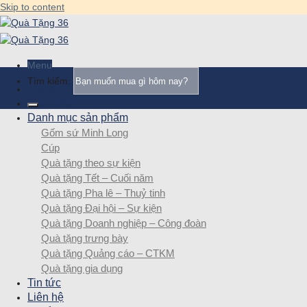
Skip to content
Menu
Tìm kiếm:
Trang chủ
Giới thiệu
Danh mục sản phẩm
Gốm sứ Minh Long
Cúp
Quà tặng theo sự kiện
Quà tặng Tết – Cuối năm
Quà tặng Pha lê – Thuỷ tinh
Quà tặng Đại hội – Sự kiện
Quà tặng Doanh nghiệp – Công đoàn
Quà tặng trưng bày
Quà tặng Quảng cáo – CTKM
Quà tặng gia dụng
Tin tức
Liên hệ