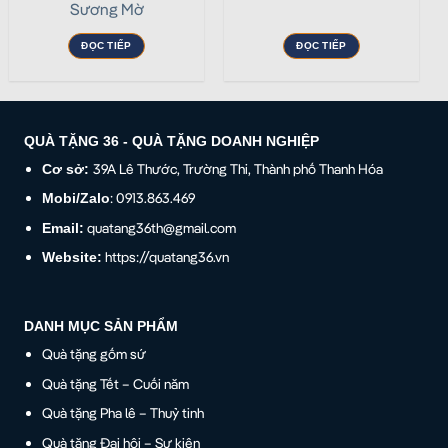
Sương Mờ
ĐỌC TIẾP
ĐỌC TIẾP
QUÀ TẶNG 36 - QUÀ TẶNG DOANH NGHIỆP
39A Lê Thước, Trường Thi, Thành phố Thanh Hóa
Cơ sở:
: 0913.863.469
Mobi/Zalo
quatang36th@gmail.com
Email:
https://quatang36.vn
Website:
DANH MỤC SẢN PHẨM
Quà tặng gốm sứ
Quà tặng Tết – Cuối năm
Quà tặng Pha lê – Thuỷ tinh
Quà tặng Đại hội – Sự kiện