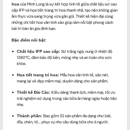
của Minh Long là sự kết hợp tinh tế giữa chất liệu sứ cao
hoa
cấp IFP và họa tiết trang trí hoa thanh nhã, tạo nên không gian
ẩm thực vừa sang trọng vừa gần gũi. Thiết kế hiện đại cùng
những chi tiết hoa văn tinh xảo giúp làm nổi bật phong cách
bài trí bàn ăn gia đình bạn.
Đặc điểm nổi bật:
Sứ trắng ngà, nung ở nhiệt độ
Chất liệu IFP cao cấp:
1380°C, đảm bảo độ bền, mỏng nhẹ và an toàn cho sức
khỏe.
Mẫu hoa văn tinh tế, sắc nét,
Họa tiết trang trí hoa:
mang lại vẻ đẹp mềm mại, duyên dáng cho sản phẩm.
Kiểu dáng thanh lịch, mềm mại, tối ưu
Thiết kế Đài Các:
trải nghiệm sử dụng trong các bữa ăn hàng ngày hoặc tiệc
nhẹ.
Bao gồm 32 sản phẩm đa dạng như bát,
Thành phần:
đĩa, chén, tô… phục vụ nhu cầu dùng bữa cho 6 người.