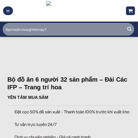
Skip
to
content
Tìm
kiếm:
Bộ đồ ăn 6 người 32 sản phẩm – Đài Các
IFP – Trang trí hoa
YÊN TÂM MUA SẮM
Đặt cọc 50% để sản xuất - Thanh toán 100% trước khi xuất kho
Tư vấn trực tuyến 24/7
Dịch vụ chuyên nghiệp - Giá cả cạnh tranh