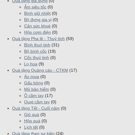
Quà tặng gia dụng
(0)
Ấm siêu tốc
(0)
Bình giữ nhiệt
(0)
Bộ đựng gia vị
(0)
Cân sức khoẻ
(0)
Hộp cơm điện
(0)
Quà tặng Pha lê - Thuỷ tinh
(59)
Bình thuỷ tinh
(31)
Bộ bình cốc
(19)
Cốc thuỷ tinh
(0)
Lọ hoa
(9)
Quà tặng Quảng cáo - CTKM
(17)
Áo mưa
(0)
Gấu bông
(0)
Mũ bảo hiểm
(0)
Ô cầm tay
(17)
Quạt cầm tay
(0)
Quà tặng Tết - Cuối năm
(0)
Giỏ quà
(0)
Hộp quà
(0)
Lịch tết
(0)
Quà tặng theo sự kiện
(24)