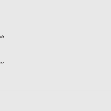
iết
tác