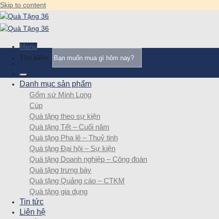
Skip to content
Menu
Tìm kiếm:
Trang chủ
Giới thiệu
Danh mục sản phẩm
Gốm sứ Minh Long
Cúp
Quà tặng theo sự kiện
Quà tặng Tết – Cuối năm
Quà tặng Pha lê – Thuỷ tinh
Quà tặng Đại hội – Sự kiện
Quà tặng Doanh nghiệp – Công đoàn
Quà tặng trưng bày
Quà tặng Quảng cáo – CTKM
Quà tặng gia dụng
Tin tức
Liên hệ