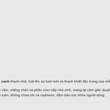
á xanh
thanh nhã, toát lên sự tươi mới và thanh khiết đặc trưng của m
 cầm, miệng chén và phần núm nắp nhỏ xinh, mang lại cảm giác duyên
an toàn, không chứa chì và cadmium, đảm bảo sức khỏe người dùng .