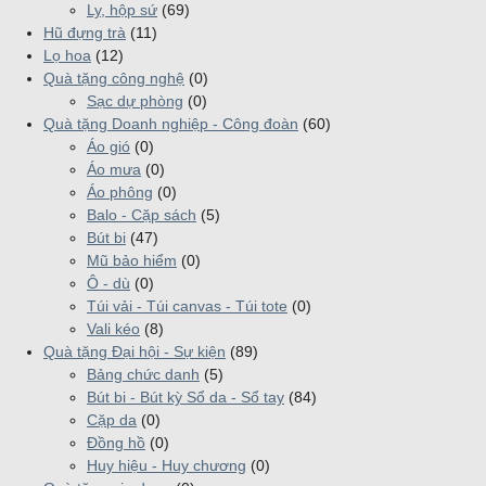
Ly, hộp sứ
(69)
Hũ đựng trà
(11)
Lọ hoa
(12)
Quà tặng công nghệ
(0)
Sạc dự phòng
(0)
Quà tặng Doanh nghiệp - Công đoàn
(60)
Áo gió
(0)
Áo mưa
(0)
Áo phông
(0)
Balo - Cặp sách
(5)
Bút bi
(47)
Mũ bảo hiểm
(0)
Ô - dù
(0)
Túi vải - Túi canvas - Túi tote
(0)
Vali kéo
(8)
Quà tặng Đại hội - Sự kiện
(89)
Bảng chức danh
(5)
Bút bi - Bút kỳ Sổ da - Sổ tay
(84)
Cặp da
(0)
Đồng hồ
(0)
Huy hiệu - Huy chương
(0)