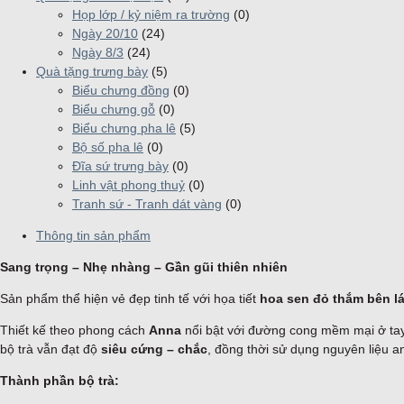
Họp lớp / kỷ niệm ra trường
(0)
Ngày 20/10
(24)
Ngày 8/3
(24)
Quà tặng trưng bày
(5)
Biểu chưng đồng
(0)
Biểu chưng gỗ
(0)
Biểu chưng pha lê
(5)
Bộ số pha lê
(0)
Đĩa sứ trưng bày
(0)
Linh vật phong thuỷ
(0)
Tranh sứ - Tranh dát vàng
(0)
Thông tin sản phẩm
Sang trọng – Nhẹ nhàng – Gần gũi thiên nhiên
Sản phẩm thể hiện vẻ đẹp tinh tế với họa tiết
hoa sen đỏ thắm bên l
Thiết kế theo phong cách
Anna
nổi bật với đường cong mềm mại ở tay
bộ trà vẫn đạt độ
siêu cứng – chắc
, đồng thời sử dụng nguyên liệu 
Thành phần bộ trà: