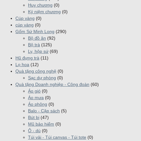
Huy chương
(0)
Kỷ niệm chương
(0)
Cúp vàng
(0)
cúp vàng
(0)
Gốm Sứ Minh Long
(290)
Bộ đồ ăn
(92)
Bộ trà
(125)
Ly, hộp sứ
(69)
Hũ đựng trà
(11)
Lọ hoa
(12)
Quà tặng công nghệ
(0)
Sạc dự phòng
(0)
Quà tặng Doanh nghiệp - Công đoàn
(60)
Áo gió
(0)
Áo mưa
(0)
Áo phông
(0)
Balo - Cặp sách
(5)
Bút bi
(47)
Mũ bảo hiểm
(0)
Ô - dù
(0)
Túi vải - Túi canvas - Túi tote
(0)