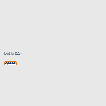
Bút bi (22)
ĐỌC TIẾP