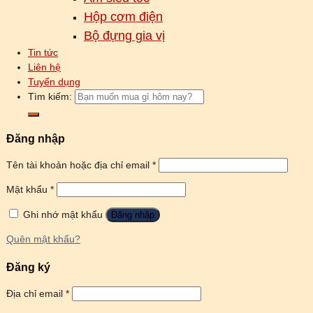
Hộp cơm điện
Bộ đựng gia vị
Tin tức
Liên hệ
Tuyển dụng
Tìm kiếm:
Đăng nhập
Tên tài khoản hoặc địa chỉ email
*
Mật khẩu
*
Ghi nhớ mật khẩu
Đăng nhập
Quên mật khẩu?
Đăng ký
Địa chỉ email
*