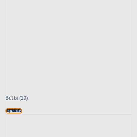
Bút bi (19)
ĐỌC TIẾP