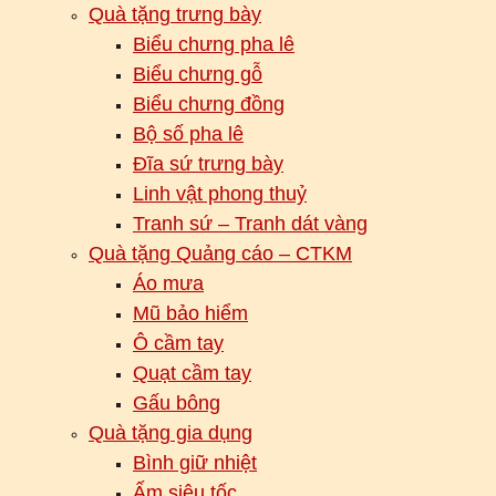
Quà tặng trưng bày
Biểu chưng pha lê
Biểu chưng gỗ
Biểu chưng đồng
Bộ số pha lê
Đĩa sứ trưng bày
Linh vật phong thuỷ
Tranh sứ – Tranh dát vàng
Quà tặng Quảng cáo – CTKM
Áo mưa
Mũ bảo hiểm
Ô cầm tay
Quạt cầm tay
Gấu bông
Quà tặng gia dụng
Bình giữ nhiệt
Ấm siêu tốc