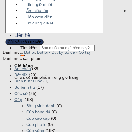
Bình giữ nhiệt
Ấm siêu tốc
Hộp cơm điện
Bộ đựng gia vị
Tin tức
Liên hệ
Tuyển dụng
Tìm kiếm:
Danh mục:
Bút bi
,
Bút bi - Bút kỳ Sổ da - Sổ tay
Danh mục sản phẩm
Giỏ hàng
Ấm chén
(39)
Bát đĩa
(20)
Chưa có sản phẩm trong giỏ hàng.
Bình hút tài lộc
(0)
Bộ bình trà
(17)
Cốc sứ
(25)
Cúp
(198)
Bảng vinh danh
(0)
Cúp bóng đá
(0)
Cúp cao cấp
(0)
Cúp pha lê
(0)
Cúp vàng
(198)