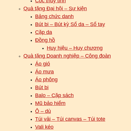
Cốc thuỷ tinh
Quà tặng Đại hội – Sự kiện
Bảng chức danh
Bút bi – Bút kỳ Sổ da – Sổ tay
Cặp da
Đồng hồ
Huy hiệu – Huy chương
Quà tặng Doanh nghiệp – Công đoàn
Áo gió
Áo mưa
Áo phông
Bút bi
Balo – Cặp sách
Mũ bảo hiểm
Ô – dù
Túi vải – Túi canvas – Túi tote
Vali kéo