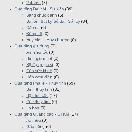
Vali kéo
(8)
Quà tặng Đại hội - Sự kiện
(89)
Bảng chức danh
(5)
Bút bi - Bút kỳ Sổ da - Sổ tay
(84)
Cặp da
(0)
Đồng hồ
(0)
Huy hiệu - Huy chương
(0)
Quà tặng gia dụng
(0)
Ấm siêu tốc
(0)
Bình giữ nhiệt
(0)
Bộ đựng gia vị
(0)
Cân sức khoẻ
(0)
Hộp cơm điện
(0)
Quà tặng Pha lê - Thuỷ tinh
(59)
Bình thuỷ tinh
(31)
Bộ bình cốc
(19)
Cốc thuỷ tinh
(0)
Lọ hoa
(9)
Quà tặng Quảng cáo - CTKM
(17)
Áo mưa
(0)
Gấu bông
(0)