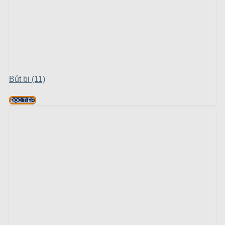
Bút bi (11)
ĐỌC TIẾP