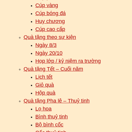
Cúp vàng
Cúp bóng đá
Huy chương
Cúp cao cấp
Quà tặng theo sự kiện
Ngày 8/3
Ngày 20/10
Họp lớp / kỷ niệm ra trường
Quà tặng Tết – Cuối năm
Lịch tết
Giỏ quà
Hộp quà
Quà tặng Pha lê – Thuỷ tinh
Lọ hoa
Bình thuỷ tinh
Bộ bình cốc