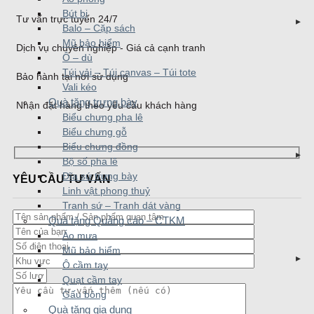
Bút bi
Tư vấn trực tuyến 24/7
Balo – Cặp sách
Mũ bảo hiểm
Dịch vụ chuyên nghiệp - Giá cả cạnh tranh
Ô – dù
Túi vải – Túi canvas – Túi tote
Bảo hành tại nơi sử dụng
Vali kéo
Quà tặng trưng bày
Nhận đặt hàng theo yêu cầu khách hàng
Biểu chưng pha lê
Biểu chưng gỗ
Biểu chưng đồng
Bộ số pha lê
Đĩa sứ trưng bày
YÊU CẦU TƯ VẤN
Linh vật phong thuỷ
Tranh sứ – Tranh dát vàng
Quà tặng Quảng cáo – CTKM
Áo mưa
Mũ bảo hiểm
Ô cầm tay
Quạt cầm tay
Gấu bông
Quà tặng gia dụng