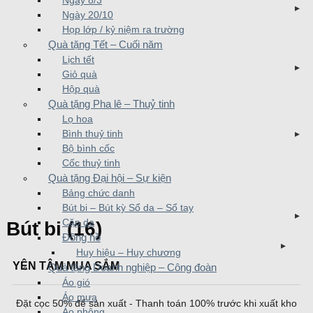
Ngày 8/3
Ngày 20/10
Họp lớp / kỷ niệm ra trường
Quà tặng Tết – Cuối năm
Lịch tết
Giỏ quà
Hộp quà
Quà tặng Pha lê – Thuỷ tinh
Lọ hoa
Bình thuỷ tinh
Bộ bình cốc
Cốc thuỷ tinh
Quà tặng Đại hội – Sự kiện
Bảng chức danh
Bút bi – Bút kỳ Sổ da – Sổ tay
Cặp da
Bút bi (16)
Đồng hồ
Huy hiệu – Huy chương
YÊN TÂM MUA SẮM
Quà tặng Doanh nghiệp – Công đoàn
Áo gió
Áo mưa
Đặt cọc 50% để sản xuất - Thanh toán 100% trước khi xuất kho
Áo phông