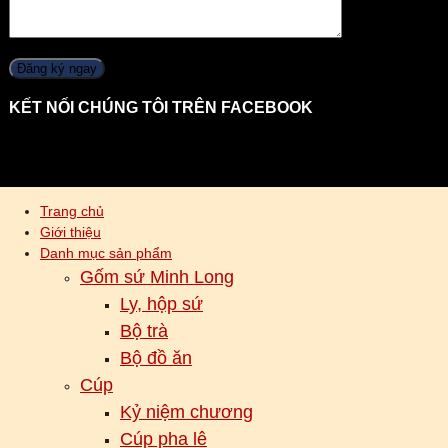
KẾT NỐI CHÚNG TÔI TRÊN FACEBOOK
Trang chủ
Giới thiệu
Danh mục sản phẩm
Gốm sứ Minh Long
Ly, hộp sứ
Bộ trà
Bộ đồ ăn
Cúp
Kỷ niệm chương
Cúp pha lê