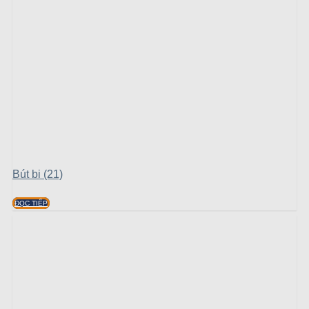
Bút bi (21)
ĐỌC TIẾP