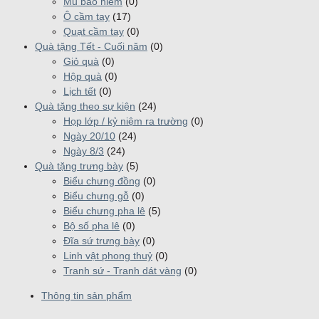
Mũ bảo hiểm
(0)
Ô cầm tay
(17)
Quạt cầm tay
(0)
Quà tặng Tết - Cuối năm
(0)
Giỏ quà
(0)
Hộp quà
(0)
Lịch tết
(0)
Quà tặng theo sự kiện
(24)
Họp lớp / kỷ niệm ra trường
(0)
Ngày 20/10
(24)
Ngày 8/3
(24)
Quà tặng trưng bày
(5)
Biểu chưng đồng
(0)
Biểu chưng gỗ
(0)
Biểu chưng pha lê
(5)
Bộ số pha lê
(0)
Đĩa sứ trưng bày
(0)
Linh vật phong thuỷ
(0)
Tranh sứ - Tranh dát vàng
(0)
Thông tin sản phẩm