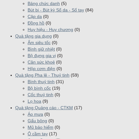
Bảng chức danh
(5)
Bút bi - Bút kỳ Sổ da - Sổ tay
(84)
Cặp da
(0)
Đồng hồ
(0)
Huy hiệu - Huy chương
(0)
Quà tặng gia dụng
(0)
Ấm siêu tốc
(0)
Bình giữ nhiệt
(0)
Bộ đựng gia vị
(0)
Cân sức khoẻ
(0)
Hộp cơm điện
(0)
Quà tặng Pha lê - Thuỷ tinh
(59)
Bình thuỷ tinh
(31)
Bộ bình cốc
(19)
Cốc thuỷ tinh
(0)
Lọ hoa
(9)
Quà tặng Quảng cáo - CTKM
(17)
Áo mưa
(0)
Gấu bông
(0)
Mũ bảo hiểm
(0)
Ô cầm tay
(17)