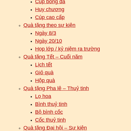
Cúp bóng đá
Huy chương
Cúp cao cấp
Quà tặng theo sự kiện
Ngày 8/3
Ngày 20/10
Họp lớp / kỷ niệm ra trường
Quà tặng Tết – Cuối năm
Lịch tết
Giỏ quà
Hộp quà
Quà tặng Pha lê – Thuỷ tinh
Lọ hoa
Bình thuỷ tinh
Bộ bình cốc
Cốc thuỷ tinh
Quà tặng Đại hội – Sự kiện