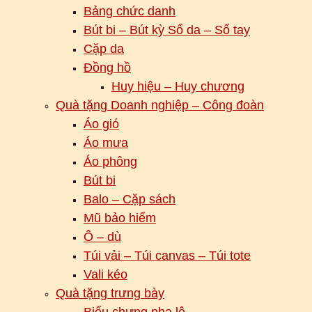
Bảng chức danh
Bút bi – Bút kỳ Sổ da – Sổ tay
Cặp da
Đồng hồ
Huy hiệu – Huy chương
Quà tặng Doanh nghiệp – Công đoàn
Áo gió
Áo mưa
Áo phông
Bút bi
Balo – Cặp sách
Mũ bảo hiểm
Ô – dù
Túi vải – Túi canvas – Túi tote
Vali kéo
Quà tặng trưng bày
Biểu chưng pha lê