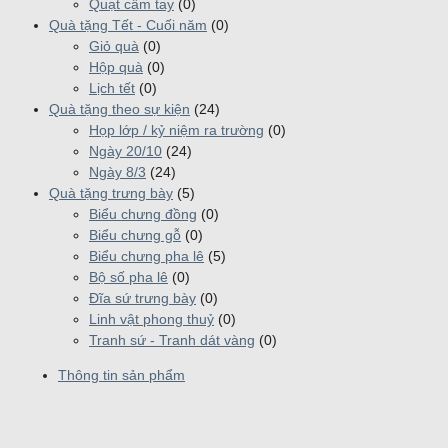
Quạt cầm tay
(0)
Quà tặng Tết - Cuối năm
(0)
Giỏ quà
(0)
Hộp quà
(0)
Lịch tết
(0)
Quà tặng theo sự kiện
(24)
Họp lớp / kỷ niệm ra trường
(0)
Ngày 20/10
(24)
Ngày 8/3
(24)
Quà tặng trưng bày
(5)
Biểu chưng đồng
(0)
Biểu chưng gỗ
(0)
Biểu chưng pha lê
(5)
Bộ số pha lê
(0)
Đĩa sứ trưng bày
(0)
Linh vật phong thuỷ
(0)
Tranh sứ - Tranh dát vàng
(0)
Thông tin sản phẩm