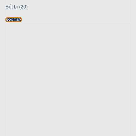
Bút bi (20)
ĐỌC TIẾP