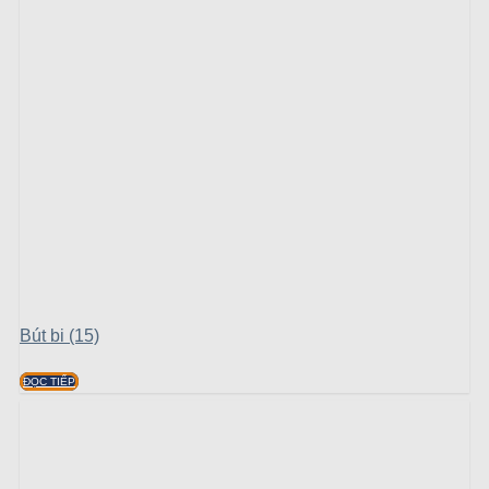
Bút bi (15)
ĐỌC TIẾP