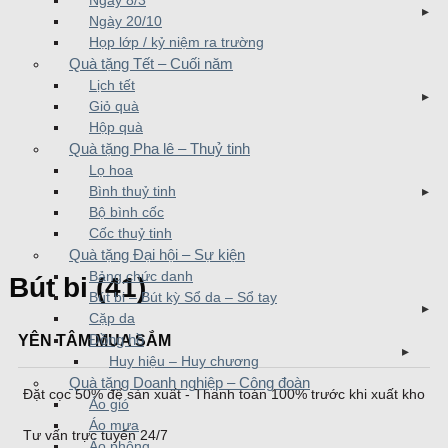
Ngày 8/3
Ngày 20/10
Họp lớp / kỷ niệm ra trường
Quà tặng Tết – Cuối năm
Lịch tết
Giỏ quà
Hộp quà
Quà tặng Pha lê – Thuỷ tinh
Lọ hoa
Bình thuỷ tinh
Bộ bình cốc
Cốc thuỷ tinh
Quà tặng Đại hội – Sự kiện
Bảng chức danh
Bút bi (41)
Bút bi – Bút kỳ Sổ da – Sổ tay
Cặp da
YÊN TÂM MUA SẮM
Đồng hồ
Huy hiệu – Huy chương
Quà tặng Doanh nghiệp – Công đoàn
Đặt cọc 50% để sản xuất - Thanh toán 100% trước khi xuất kho
Áo gió
Áo mưa
Tư vấn trực tuyến 24/7
Áo phông