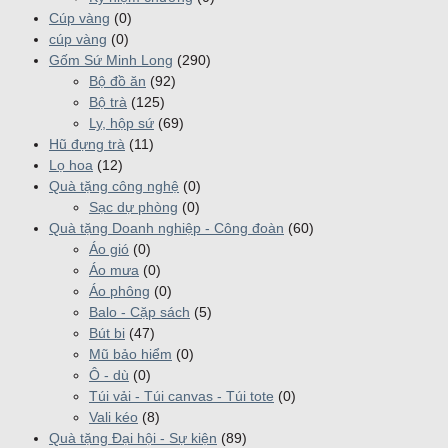
Cúp vàng
(0)
cúp vàng
(0)
Gốm Sứ Minh Long
(290)
Bộ đồ ăn
(92)
Bộ trà
(125)
Ly, hộp sứ
(69)
Hũ đựng trà
(11)
Lọ hoa
(12)
Quà tặng công nghệ
(0)
Sạc dự phòng
(0)
Quà tặng Doanh nghiệp - Công đoàn
(60)
Áo gió
(0)
Áo mưa
(0)
Áo phông
(0)
Balo - Cặp sách
(5)
Bút bi
(47)
Mũ bảo hiểm
(0)
Ô - dù
(0)
Túi vải - Túi canvas - Túi tote
(0)
Vali kéo
(8)
Quà tặng Đại hội - Sự kiện
(89)