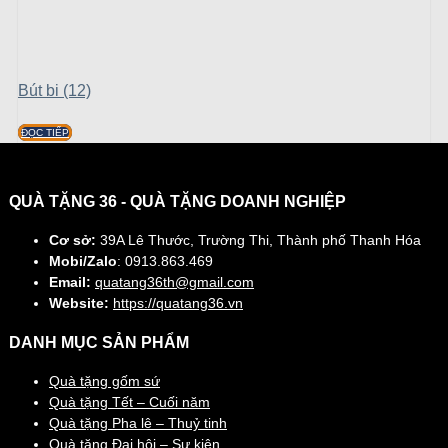
Bút bi (12)
ĐỌC TIẾP
QUÀ TẶNG 36 - QUÀ TẶNG DOANH NGHIỆP
Cơ sở:
39A Lê Thước, Trường Thi, Thành phố Thanh Hóa
Mobi/Zalo
: 0913.863.469
Email:
quatang36th@gmail.com
Website:
https://quatang36.vn
DANH MỤC SẢN PHẨM
Quà tặng gốm sứ
Quà tặng Tết – Cuối năm
Quà tặng Pha lê – Thuỷ tinh
Quà tặng Đại hội – Sự kiện