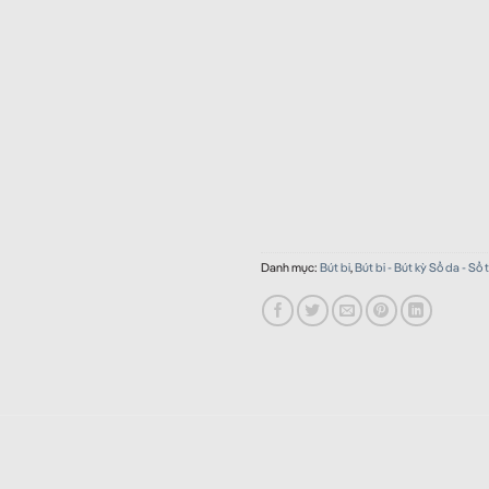
Danh mục:
Bút bi
,
Bút bi - Bút kỳ Sổ da - Sổ 