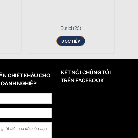
Bút bi (25)
ĐỌC TIẾP
KẾT NỐI CHÚNG TÔI
ẬN CHIẾT KHẤU CHO
TRÊN FACEBOOK
DOANH NGHIỆP