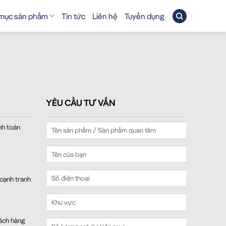
mục sản phẩm
Tin tức
Liên hệ
Tuyển dụng
YÊU CẦU TƯ VẤN
nh toán
 cạnh tranh
ách hàng