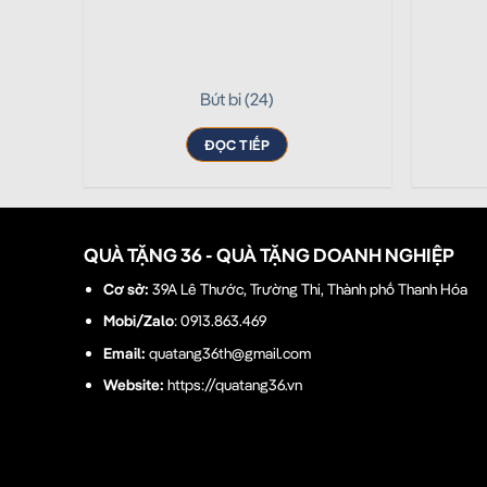
Bút bi (24)
ĐỌC TIẾP
QUÀ TẶNG 36 - QUÀ TẶNG DOANH NGHIỆP
Cơ sở:
39A Lê Thước, Trường Thi, Thành phố Thanh Hóa
Mobi/Zalo
: 0913.863.469
Email:
quatang36th@gmail.com
Website:
https://quatang36.vn