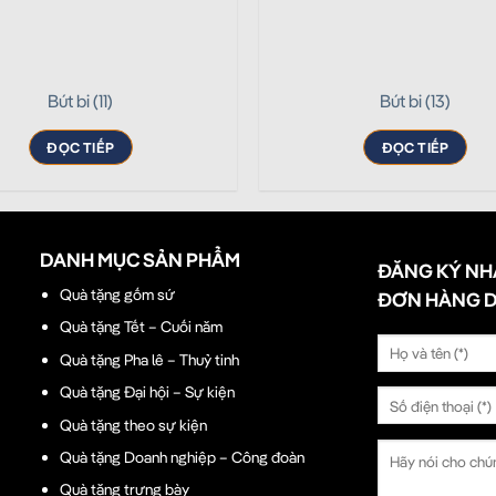
Bút bi (11)
Bút bi (13)
ĐỌC TIẾP
ĐỌC TIẾP
DANH MỤC SẢN PHẨM
ĐĂNG KÝ NH
Quà tặng gốm sứ
ĐƠN HÀNG 
Quà tặng Tết – Cuối năm
Quà tặng Pha lê – Thuỷ tinh
Quà tặng Đại hội – Sự kiện
Quà tặng theo sự kiện
Quà tặng Doanh nghiệp – Công đoàn
Quà tặng trưng bày