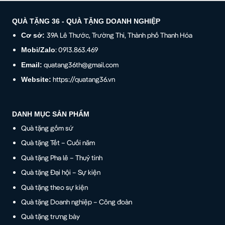
QUÀ TẶNG 36 - QUÀ TẶNG DOANH NGHIỆP
39A Lê Thước, Trường Thi, Thành phố Thanh Hóa
Cơ sở:
: 0913.863.469
Mobi/Zalo
quatang36th@gmail.com
Email:
https://quatang36.vn
Website:
DANH MỤC SẢN PHẨM
Quà tặng gốm sứ
Quà tặng Tết – Cuối năm
Quà tặng Pha lê – Thuỷ tinh
Quà tặng Đại hội – Sự kiện
Quà tặng theo sự kiện
Quà tặng Doanh nghiệp – Công đoàn
Quà tặng trưng bày