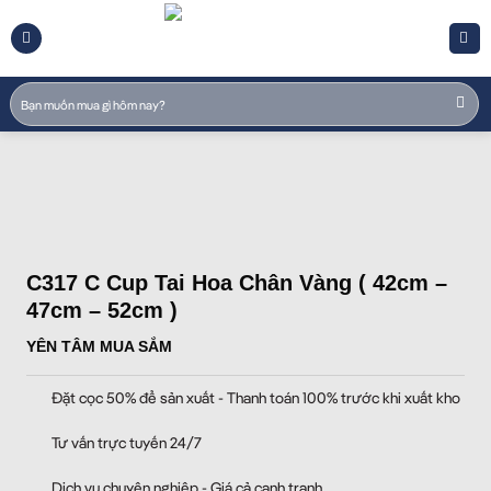
Skip
to
content
Tìm
kiếm:
C317 C Cup Tai Hoa Chân Vàng ( 42cm –
47cm – 52cm )
YÊN TÂM MUA SẮM
Đặt cọc 50% để sản xuất - Thanh toán 100% trước khi xuất kho
Tư vấn trực tuyến 24/7
Dịch vụ chuyên nghiệp - Giá cả cạnh tranh