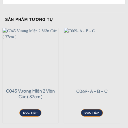
SẢN PHẨM TƯƠNG TỰ
C045 Vương Miện 2 Viền
C069- A – B – C
Cúc ( 37cm )
ĐỌC TIẾP
ĐỌC TIẾP