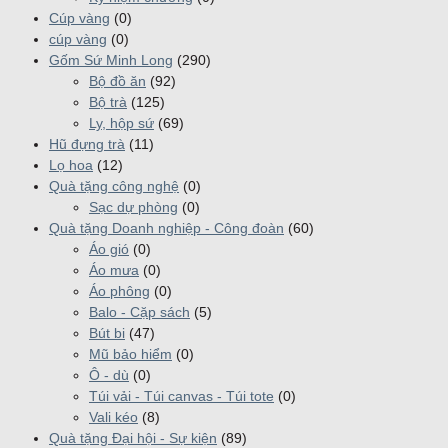
Cúp vàng
(0)
cúp vàng
(0)
Gốm Sứ Minh Long
(290)
Bộ đồ ăn
(92)
Bộ trà
(125)
Ly, hộp sứ
(69)
Hũ đựng trà
(11)
Lọ hoa
(12)
Quà tặng công nghệ
(0)
Sạc dự phòng
(0)
Quà tặng Doanh nghiệp - Công đoàn
(60)
Áo gió
(0)
Áo mưa
(0)
Áo phông
(0)
Balo - Cặp sách
(5)
Bút bi
(47)
Mũ bảo hiểm
(0)
Ô - dù
(0)
Túi vải - Túi canvas - Túi tote
(0)
Vali kéo
(8)
Quà tặng Đại hội - Sự kiện
(89)