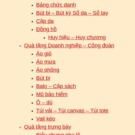
Bảng chức danh
Bút bi – Bút kỳ Sổ da – Sổ tay
Cặp da
Đồng hồ
Huy hiệu – Huy chương
Quà tặng Doanh nghiệp – Công đoàn
Áo gió
Áo mưa
Áo phông
Bút bi
Balo – Cặp sách
Mũ bảo hiểm
Ô – dù
Túi vải – Túi canvas – Túi tote
Vali kéo
Quà tặng trưng bày
Biểu chưng pha lê