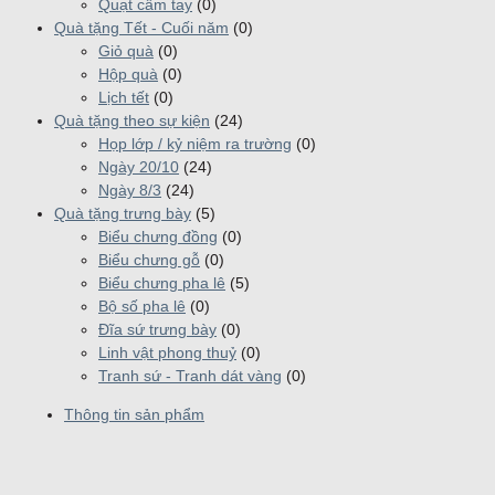
Quạt cầm tay
(0)
Quà tặng Tết - Cuối năm
(0)
Giỏ quà
(0)
Hộp quà
(0)
Lịch tết
(0)
Quà tặng theo sự kiện
(24)
Họp lớp / kỷ niệm ra trường
(0)
Ngày 20/10
(24)
Ngày 8/3
(24)
Quà tặng trưng bày
(5)
Biểu chưng đồng
(0)
Biểu chưng gỗ
(0)
Biểu chưng pha lê
(5)
Bộ số pha lê
(0)
Đĩa sứ trưng bày
(0)
Linh vật phong thuỷ
(0)
Tranh sứ - Tranh dát vàng
(0)
Thông tin sản phẩm