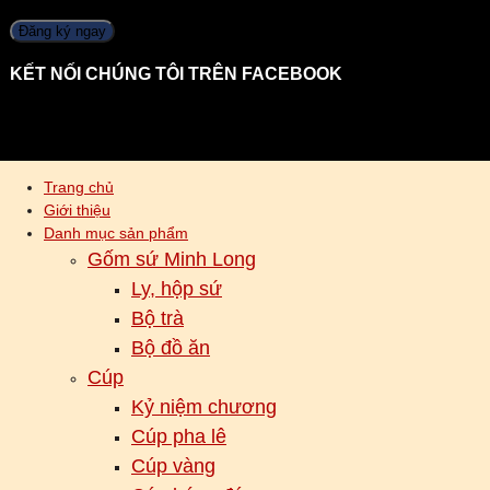
KẾT NỐI CHÚNG TÔI TRÊN FACEBOOK
Trang chủ
Giới thiệu
Danh mục sản phẩm
Gốm sứ Minh Long
Ly, hộp sứ
Bộ trà
Bộ đồ ăn
Cúp
Kỷ niệm chương
Cúp pha lê
Cúp vàng