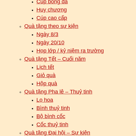
Cúp bóng đá
Huy chương
Cúp cao cấp
Quà tặng theo sự kiện
Ngày 8/3
Ngày 20/10
Họp lớp / kỷ niệm ra trường
Quà tặng Tết – Cuối năm
Lịch tết
Giỏ quà
Hộp quà
Quà tặng Pha lê – Thuỷ tinh
Lọ hoa
Bình thuỷ tinh
Bộ bình cốc
Cốc thuỷ tinh
Quà tặng Đại hội – Sự kiện