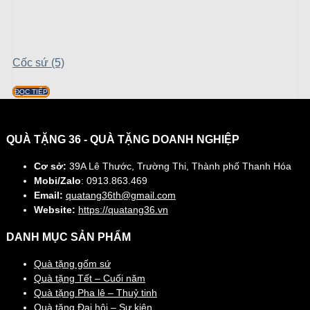
Cốc sứ (5)
ĐỌC TIẾP
QUÀ TẶNG 36 - QUÀ TẶNG DOANH NGHIỆP
Cơ sở:
39A Lê Thước, Trường Thi, Thành phố Thanh Hóa
Mobi/Zalo
: 0913.863.469
Email:
quatang36th@gmail.com
Website:
https://quatang36.vn
DANH MỤC SẢN PHẨM
Quà tặng gốm sứ
Quà tặng Tết – Cuối năm
Quà tặng Pha lê – Thuỷ tinh
Quà tặng Đại hội – Sự kiện