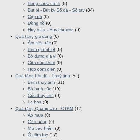
Bảng chức danh
(5)
Bút bi - Bút kỳ Sổ da - Sổ tay
(84)
Cặp da
(0)
Đồng hồ
(0)
Huy hiệu - Huy chương
(0)
Quà tặng gia dụng
(0)
Ấm siêu tốc
(0)
Bình giữ nhiệt
(0)
Bộ đựng gia vị
(0)
Cân sức khoẻ
(0)
Hộp cơm điện
(0)
Quà tặng Pha lê - Thuỷ tinh
(59)
Bình thuỷ tinh
(31)
Bộ bình cốc
(19)
Cốc thuỷ tinh
(0)
Lọ hoa
(9)
Quà tặng Quảng cáo - CTKM
(17)
Áo mưa
(0)
Gấu bông
(0)
Mũ bảo hiểm
(0)
Ô cầm tay
(17)