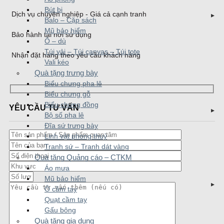
Bút bi
Dịch vụ chuyên nghiệp - Giá cả cạnh tranh
Balo – Cặp sách
Mũ bảo hiểm
Bảo hành tại nơi sử dụng
Ô – dù
Túi vải – Túi canvas – Túi tote
Nhận đặt hàng theo yêu cầu khách hàng
Vali kéo
Quà tặng trưng bày
Biểu chưng pha lê
Biểu chưng gỗ
Biểu chưng đồng
YÊU CẦU TƯ VẤN
Bộ số pha lê
Đĩa sứ trưng bày
Linh vật phong thuỷ
Tranh sứ – Tranh dát vàng
Quà tặng Quảng cáo – CTKM
Áo mưa
Mũ bảo hiểm
Ô cầm tay
Quạt cầm tay
Gấu bông
Quà tặng gia dụng