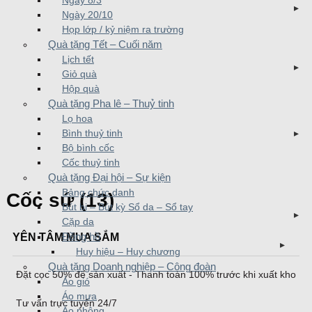
Ngày 8/3
Ngày 20/10
Họp lớp / kỷ niệm ra trường
Quà tặng Tết – Cuối năm
Lịch tết
Giỏ quà
Hộp quà
Quà tặng Pha lê – Thuỷ tinh
Lọ hoa
Bình thuỷ tinh
Bộ bình cốc
Cốc thuỷ tinh
Quà tặng Đại hội – Sự kiện
Bảng chức danh
Cốc sứ (13)
Bút bi – Bút kỳ Sổ da – Sổ tay
Cặp da
YÊN TÂM MUA SẮM
Đồng hồ
Huy hiệu – Huy chương
Quà tặng Doanh nghiệp – Công đoàn
Đặt cọc 50% để sản xuất - Thanh toán 100% trước khi xuất kho
Áo gió
Áo mưa
Tư vấn trực tuyến 24/7
Áo phông