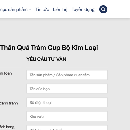
mục sản phẩm
Tin tức
Liên hệ
Tuyển dụng
hân Quả Trám Cup Bộ Kim Loại
YÊU CẦU TƯ VẤN
nh toán
 cạnh tranh
ách hàng