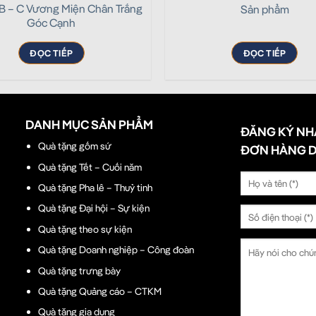
 B – C Vương Miện Chân Trắng
Sản phẩm
Góc Cạnh
ĐỌC TIẾP
ĐỌC TIẾP
DANH MỤC SẢN PHẨM
ĐĂNG KÝ NH
Quà tặng gốm sứ
ĐƠN HÀNG 
Quà tặng Tết – Cuối năm
Quà tặng Pha lê – Thuỷ tinh
Quà tặng Đại hội – Sự kiện
Quà tặng theo sự kiện
Quà tặng Doanh nghiệp – Công đoàn
Quà tặng trưng bày
Quà tặng Quảng cáo – CTKM
Quà tặng gia dụng