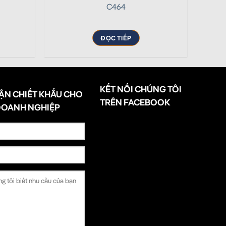
C464
ĐỌC TIẾP
KẾT NỐI CHÚNG TÔI
ẬN CHIẾT KHẤU CHO
TRÊN FACEBOOK
DOANH NGHIỆP