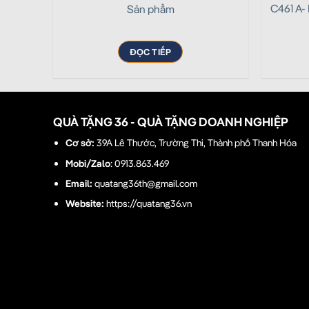
C461 A-
Sản phẩm
ĐỌC TIẾP
QUÀ TẶNG 36 - QUÀ TẶNG DOANH NGHIỆP
Cơ sở:
39A Lê Thước, Trường Thi, Thành phố Thanh Hóa
Mobi/Zalo
: 0913.863.469
Email:
quatang36th@gmail.com
Website:
https://quatang36.vn