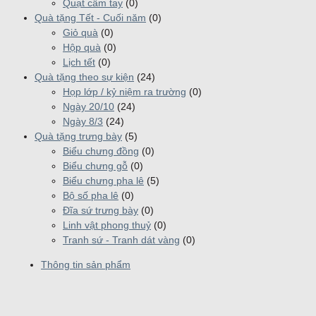
Quạt cầm tay
(0)
Quà tặng Tết - Cuối năm
(0)
Giỏ quà
(0)
Hộp quà
(0)
Lịch tết
(0)
Quà tặng theo sự kiện
(24)
Họp lớp / kỷ niệm ra trường
(0)
Ngày 20/10
(24)
Ngày 8/3
(24)
Quà tặng trưng bày
(5)
Biểu chưng đồng
(0)
Biểu chưng gỗ
(0)
Biểu chưng pha lê
(5)
Bộ số pha lê
(0)
Đĩa sứ trưng bày
(0)
Linh vật phong thuỷ
(0)
Tranh sứ - Tranh dát vàng
(0)
Thông tin sản phẩm