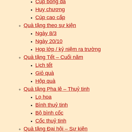
Cúp bóng đá
Huy chương
Cúp cao cấp
Quà tặng theo sự kiện
Ngày 8/3
Ngày 20/10
Họp lớp / kỷ niệm ra trường
Quà tặng Tết – Cuối năm
Lịch tết
Giỏ quà
Hộp quà
Quà tặng Pha lê – Thuỷ tinh
Lọ hoa
Bình thuỷ tinh
Bộ bình cốc
Cốc thuỷ tinh
Quà tặng Đại hội – Sự kiện