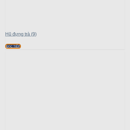
Hũ đựng trà (9)
ĐỌC TIẾP