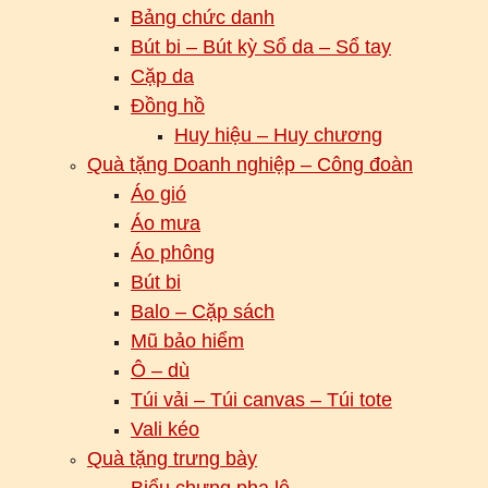
Bảng chức danh
Bút bi – Bút kỳ Sổ da – Sổ tay
Cặp da
Đồng hồ
Huy hiệu – Huy chương
Quà tặng Doanh nghiệp – Công đoàn
Áo gió
Áo mưa
Áo phông
Bút bi
Balo – Cặp sách
Mũ bảo hiểm
Ô – dù
Túi vải – Túi canvas – Túi tote
Vali kéo
Quà tặng trưng bày
Biểu chưng pha lê