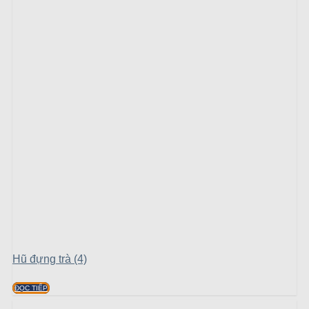
Hũ đựng trà (4)
ĐỌC TIẾP