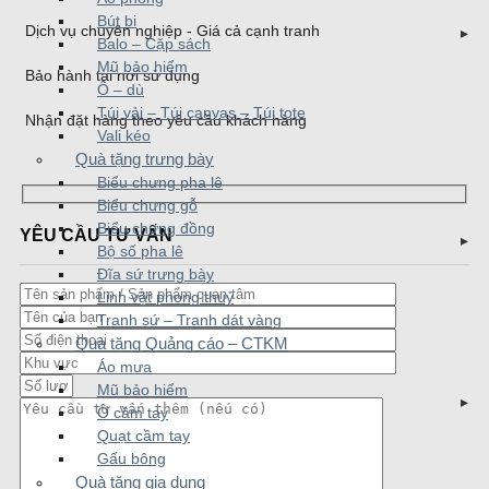
Bút bi
Dịch vụ chuyên nghiệp - Giá cả cạnh tranh
Balo – Cặp sách
Mũ bảo hiểm
Bảo hành tại nơi sử dụng
Ô – dù
Túi vải – Túi canvas – Túi tote
Nhận đặt hàng theo yêu cầu khách hàng
Vali kéo
Quà tặng trưng bày
Biểu chưng pha lê
Biểu chưng gỗ
Biểu chưng đồng
YÊU CẦU TƯ VẤN
Bộ số pha lê
Đĩa sứ trưng bày
Linh vật phong thuỷ
Tranh sứ – Tranh dát vàng
Quà tặng Quảng cáo – CTKM
Áo mưa
Mũ bảo hiểm
Ô cầm tay
Quạt cầm tay
Gấu bông
Quà tặng gia dụng