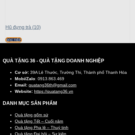
Hũ đựng trà (10)
ĐỌC TIẾP
QUÀ TẶNG 36 - QUÀ TẶNG DOANH NGHIỆP
Cơ sở:
39A Lê Thước, Trường Thi, Thành phố Thanh Hóa
Mobi/Zalo
: 0913.863.469
Email:
quatang36th@gmail.com
Website:
https://quatang36.vn
DANH MỤC SẢN PHẨM
Quà tặng gốm sứ
Quà tặng Tết – Cuối năm
Quà tặng Pha lê – Thuỷ tinh
Quà tặng Đại hội – Sự kiện