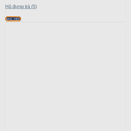
Hũ đựng trà (5)
ĐỌC TIẾP