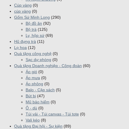
Cúp vàng
(0)
cúp vàng
(0)
Gốm Sứ Minh Long
(290)
Bộ đồ ăn
(92)
Bộ trà
(125)
Ly, hộp sứ
(69)
Hũ đựng trà
(11)
Lọ hoa
(12)
Quà tặng công nghệ
(0)
Sạc dự phòng
(0)
Quà tặng Doanh nghiệp - Công đoàn
(60)
Áo gió
(0)
Áo mưa
(0)
Áo phông
(0)
Balo - Cặp sách
(5)
Bút bi
(47)
Mũ bảo hiểm
(0)
Ô - dù
(0)
Túi vải - Túi canvas - Túi tote
(0)
Vali kéo
(8)
Quà tặng Đại hội - Sự kiện
(89)