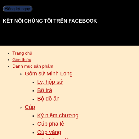
KẾT NỐI CHÚNG TÔI TRÊN FACEBOOK
Trang chủ
Giới thiệu
Danh mục sản phẩm
Gốm sứ Minh Long
Ly, hộp sứ
Bộ trà
Bộ đồ ăn
Cúp
Kỷ niệm chương
Cúp pha lê
Cúp vàng