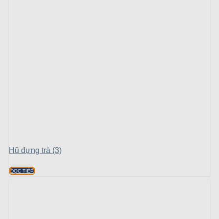
Hũ đựng trà (3)
ĐỌC TIẾP