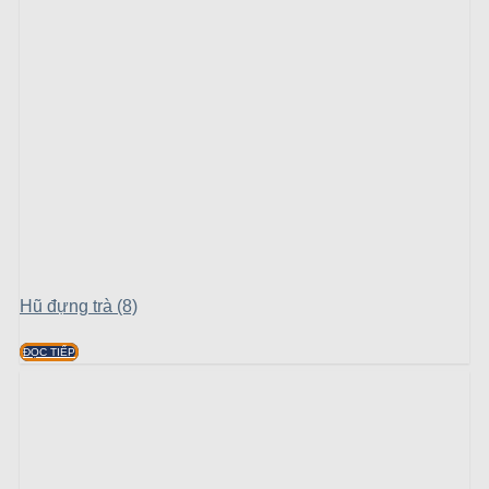
Hũ đựng trà (8)
ĐỌC TIẾP