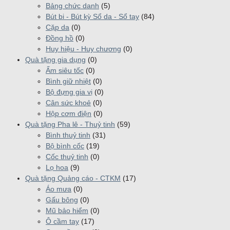
Bảng chức danh
(5)
Bút bi - Bút kỳ Sổ da - Sổ tay
(84)
Cặp da
(0)
Đồng hồ
(0)
Huy hiệu - Huy chương
(0)
Quà tặng gia dụng
(0)
Ấm siêu tốc
(0)
Bình giữ nhiệt
(0)
Bộ đựng gia vị
(0)
Cân sức khoẻ
(0)
Hộp cơm điện
(0)
Quà tặng Pha lê - Thuỷ tinh
(59)
Bình thuỷ tinh
(31)
Bộ bình cốc
(19)
Cốc thuỷ tinh
(0)
Lọ hoa
(9)
Quà tặng Quảng cáo - CTKM
(17)
Áo mưa
(0)
Gấu bông
(0)
Mũ bảo hiểm
(0)
Ô cầm tay
(17)