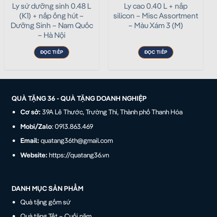
Ly sứ dưỡng sinh 0.48 L
Ly cao 0.40 L + nắp
(K1) + nắp ống hút –
silicon – Misc Assortment
Dưỡng Sinh – Nam Quốc
– Màu Xám 3 (M)
– Hà Nội
ĐỌC TIẾP
ĐỌC TIẾP
QUÀ TẶNG 36 - QUÀ TẶNG DOANH NGHIỆP
Cơ sở:
39A Lê Thước, Trường Thi, Thành phố Thanh Hóa
Mobi/Zalo
: 0913.863.469
Email:
quatang36th@gmail.com
Website:
https://quatang36.vn
DANH MỤC SẢN PHẨM
Quà tặng gốm sứ
Quà tặng Tết – Cuối năm