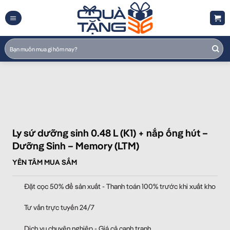
Skip
to
content
Tìm
kiếm:
Ly sứ dưỡng sinh 0.48 L (K1) + nắp ống hút –
Dưỡng Sinh – Memory (LTM)
YÊN TÂM MUA SẮM
Đặt cọc 50% để sản xuất - Thanh toán 100% trước khi xuất kho
Tư vấn trực tuyến 24/7
Dịch vụ chuyên nghiệp - Giá cả cạnh tranh