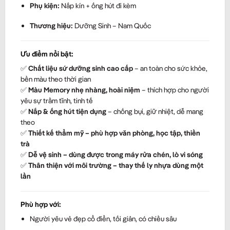
Phụ kiện:
Nắp kín + ống hút đi kèm
Thương hiệu:
Dưỡng Sinh – Nam Quốc
Ưu điểm nổi bật:
✅
Chất liệu sứ dưỡng sinh cao cấp
– an toàn cho sức khỏe,
bền màu theo thời gian
✅
Màu Memory nhẹ nhàng, hoài niệm
– thích hợp cho người
yêu sự trầm tĩnh, tinh tế
✅
Nắp & ống hút tiện dụng
– chống bụi, giữ nhiệt, dễ mang
theo
✅
Thiết kế thẩm mỹ – phù hợp văn phòng, học tập, thiền
trà
✅
Dễ vệ sinh – dùng được trong máy rửa chén, lò vi sóng
✅
Thân thiện với môi trường – thay thế ly nhựa dùng một
lần
Phù hợp với:
Người yêu vẻ đẹp cổ điển, tối giản, có chiều sâu