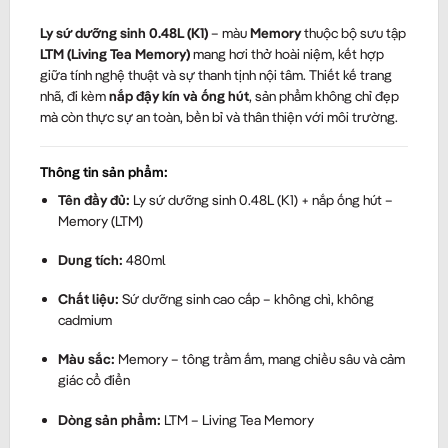
Ly sứ dưỡng sinh 0.48L (K1)
– màu
Memory
thuộc bộ sưu tập
LTM (Living Tea Memory)
mang hơi thở hoài niệm, kết hợp
giữa tính nghệ thuật và sự thanh tịnh nội tâm. Thiết kế trang
nhã, đi kèm
nắp đậy kín và ống hút
, sản phẩm không chỉ đẹp
mà còn thực sự an toàn, bền bỉ và thân thiện với môi trường.
Thông tin sản phẩm:
Tên đầy đủ:
Ly sứ dưỡng sinh 0.48L (K1) + nắp ống hút –
Memory (LTM)
Dung tích:
480ml
Chất liệu:
Sứ dưỡng sinh cao cấp – không chì, không
cadmium
Màu sắc:
Memory – tông trầm ấm, mang chiều sâu và cảm
giác cổ điển
Dòng sản phẩm:
LTM – Living Tea Memory