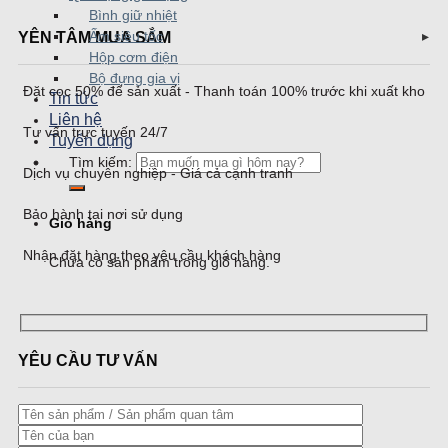
Bình giữ nhiệt
YÊN TÂM MUA SẮM
Ấm siêu tốc
Hộp cơm điện
Bộ đựng gia vị
Đặt cọc 50% để sản xuất - Thanh toán 100% trước khi xuất kho
Tin tức
Liên hệ
Tư vấn trực tuyến 24/7
Tuyển dụng
Tìm kiếm:
Dịch vụ chuyên nghiệp - Giá cả cạnh tranh
Bảo hành tại nơi sử dụng
Giỏ hàng
Nhận đặt hàng theo yêu cầu khách hàng
Chưa có sản phẩm trong giỏ hàng.
YÊU CẦU TƯ VẤN