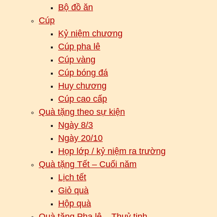
Bộ đồ ăn
Cúp
Kỷ niệm chương
Cúp pha lê
Cúp vàng
Cúp bóng đá
Huy chương
Cúp cao cấp
Quà tặng theo sự kiện
Ngày 8/3
Ngày 20/10
Họp lớp / kỷ niệm ra trường
Quà tặng Tết – Cuối năm
Lịch tết
Giỏ quà
Hộp quà
Quà tặng Pha lê – Thuỷ tinh