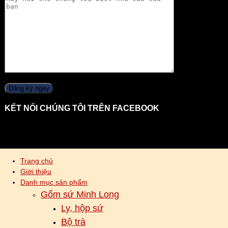
KẾT NỐI CHÚNG TÔI TRÊN FACEBOOK
Trang chủ
Giới thiệu
Danh mục sản phẩm
Gốm sứ Minh Long
Ly, hộp sứ
Bộ trà