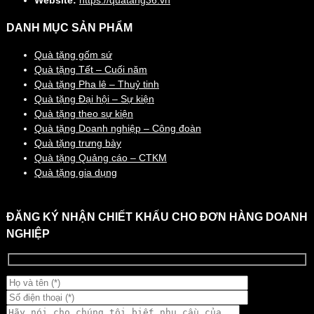
DANH MỤC SẢN PHẨM
Quà tặng gốm sứ
Quà tặng Tết – Cuối năm
Quà tặng Pha lê – Thuỷ tinh
Quà tặng Đại hội – Sự kiện
Quà tặng theo sự kiện
Quà tặng Doanh nghiệp – Công đoàn
Quà tặng trưng bày
Quà tặng Quảng cáo – CTKM
Quà tặng gia dụng
ĐĂNG KÝ NHẬN CHIẾT KHẤU CHO ĐƠN HÀNG DOANH
NGHIỆP