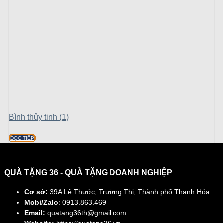
Bình thủy tinh (1)
ĐỌC TIẾP
QUÀ TẶNG 36 - QUÀ TẶNG DOANH NGHIỆP
Cơ sở:
39A Lê Thước, Trường Thi, Thành phố Thanh Hóa
Mobi/Zalo
: 0913.863.469
Email:
quatang36th@gmail.com
Website:
https://quatang36.vn