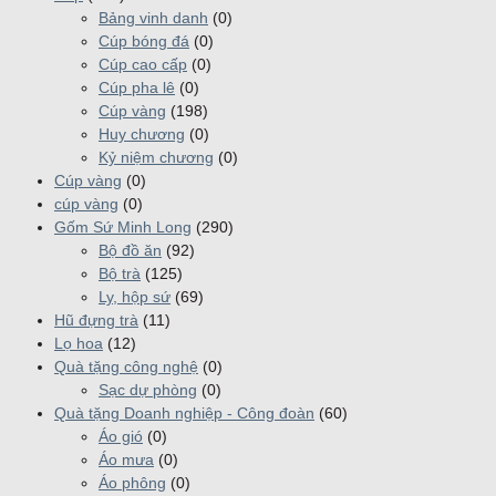
Bảng vinh danh
(0)
Cúp bóng đá
(0)
Cúp cao cấp
(0)
Cúp pha lê
(0)
Cúp vàng
(198)
Huy chương
(0)
Kỷ niệm chương
(0)
Cúp vàng
(0)
cúp vàng
(0)
Gốm Sứ Minh Long
(290)
Bộ đồ ăn
(92)
Bộ trà
(125)
Ly, hộp sứ
(69)
Hũ đựng trà
(11)
Lọ hoa
(12)
Quà tặng công nghệ
(0)
Sạc dự phòng
(0)
Quà tặng Doanh nghiệp - Công đoàn
(60)
Áo gió
(0)
Áo mưa
(0)
Áo phông
(0)