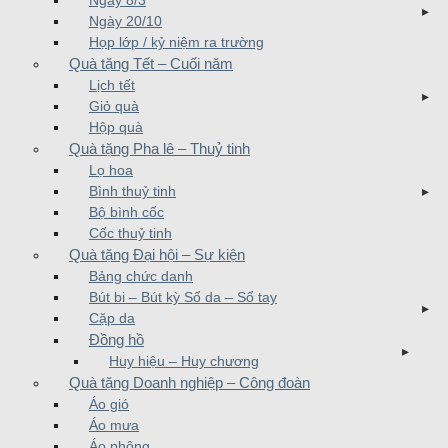
Ngày 8/3
Ngày 20/10
Họp lớp / kỷ niệm ra trường
Quà tặng Tết – Cuối năm
Lịch tết
Giỏ quà
Hộp quà
Quà tặng Pha lê – Thuỷ tinh
Lọ hoa
Bình thuỷ tinh
Bộ bình cốc
Cốc thuỷ tinh
Quà tặng Đại hội – Sự kiện
Bảng chức danh
Bút bi – Bút kỳ Sổ da – Sổ tay
Cặp da
Đồng hồ
Huy hiệu – Huy chương
Quà tặng Doanh nghiệp – Công đoàn
Áo gió
Áo mưa
Áo phông