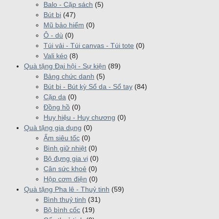
Balo - Cặp sách
(5)
Bút bi
(47)
Mũ bảo hiểm
(0)
Ô - dù
(0)
Túi vải - Túi canvas - Túi tote
(0)
Vali kéo
(8)
Quà tặng Đại hội - Sự kiện
(89)
Bảng chức danh
(5)
Bút bi - Bút kỳ Sổ da - Sổ tay
(84)
Cặp da
(0)
Đồng hồ
(0)
Huy hiệu - Huy chương
(0)
Quà tặng gia dụng
(0)
Ấm siêu tốc
(0)
Bình giữ nhiệt
(0)
Bộ đựng gia vị
(0)
Cân sức khoẻ
(0)
Hộp cơm điện
(0)
Quà tặng Pha lê - Thuỷ tinh
(59)
Bình thuỷ tinh
(31)
Bộ bình cốc
(19)