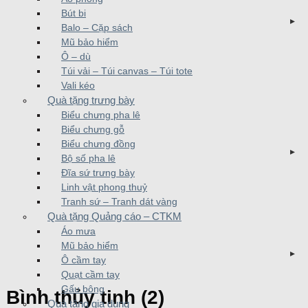
Bút bi
Balo – Cặp sách
Mũ bảo hiểm
Ô – dù
Túi vải – Túi canvas – Túi tote
Vali kéo
Quà tặng trưng bày
Biểu chưng pha lê
Biểu chưng gỗ
Biểu chưng đồng
Bộ số pha lê
Đĩa sứ trưng bày
Linh vật phong thuỷ
Tranh sứ – Tranh dát vàng
Quà tặng Quảng cáo – CTKM
Áo mưa
Mũ bảo hiểm
Ô cầm tay
Quạt cầm tay
Gấu bông
Bình thủy tinh (2)
Quà tặng gia dụng