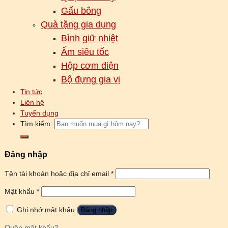
Gấu bông
Quà tặng gia dụng
Bình giữ nhiệt
Ấm siêu tốc
Hộp cơm điện
Bộ đựng gia vị
Tin tức
Liên hệ
Tuyển dụng
Tìm kiếm:
Đăng nhập
Tên tài khoản hoặc địa chỉ email
*
Mật khẩu
*
Ghi nhớ mật khẩu
Đăng nhập
Quên mật khẩu?