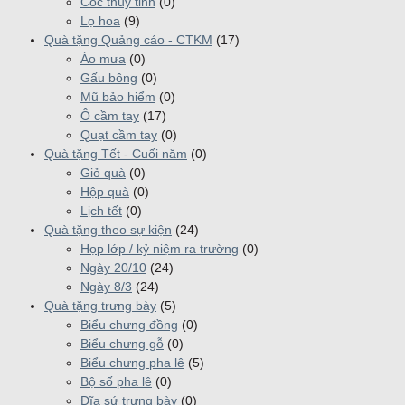
Cốc thuỷ tinh
(0)
Lọ hoa
(9)
Quà tặng Quảng cáo - CTKM
(17)
Áo mưa
(0)
Gấu bông
(0)
Mũ bảo hiểm
(0)
Ô cầm tay
(17)
Quạt cầm tay
(0)
Quà tặng Tết - Cuối năm
(0)
Giỏ quà
(0)
Hộp quà
(0)
Lịch tết
(0)
Quà tặng theo sự kiện
(24)
Họp lớp / kỷ niệm ra trường
(0)
Ngày 20/10
(24)
Ngày 8/3
(24)
Quà tặng trưng bày
(5)
Biểu chưng đồng
(0)
Biểu chưng gỗ
(0)
Biểu chưng pha lê
(5)
Bộ số pha lê
(0)
Đĩa sứ trưng bày
(0)