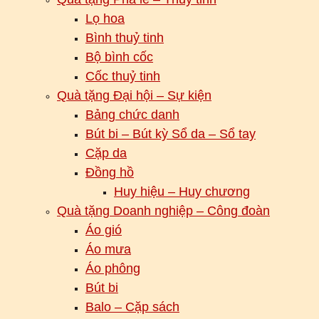
Lọ hoa
Bình thuỷ tinh
Bộ bình cốc
Cốc thuỷ tinh
Quà tặng Đại hội – Sự kiện
Bảng chức danh
Bút bi – Bút kỳ Sổ da – Sổ tay
Cặp da
Đồng hồ
Huy hiệu – Huy chương
Quà tặng Doanh nghiệp – Công đoàn
Áo gió
Áo mưa
Áo phông
Bút bi
Balo – Cặp sách