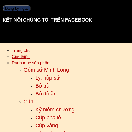
KẾT NỐI CHÚNG TÔI TRÊN FACEBOOK
Trang chủ
Giới thiệu
Danh mục sản phẩm
Gốm sứ Minh Long
Ly, hộp sứ
Bộ trà
Bộ đồ ăn
Cúp
Kỷ niệm chương
Cúp pha lê
Cúp vàng