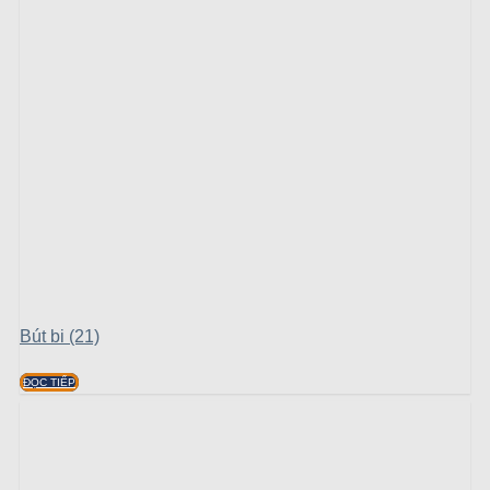
Bút bi (21)
ĐỌC TIẾP