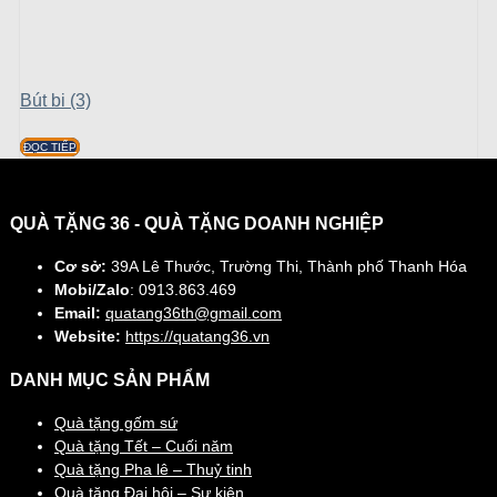
Bút bi (3)
ĐỌC TIẾP
QUÀ TẶNG 36 - QUÀ TẶNG DOANH NGHIỆP
Cơ sở:
39A Lê Thước, Trường Thi, Thành phố Thanh Hóa
Mobi/Zalo
: 0913.863.469
Email:
quatang36th@gmail.com
Website:
https://quatang36.vn
DANH MỤC SẢN PHẨM
Quà tặng gốm sứ
Quà tặng Tết – Cuối năm
Quà tặng Pha lê – Thuỷ tinh
Quà tặng Đại hội – Sự kiện