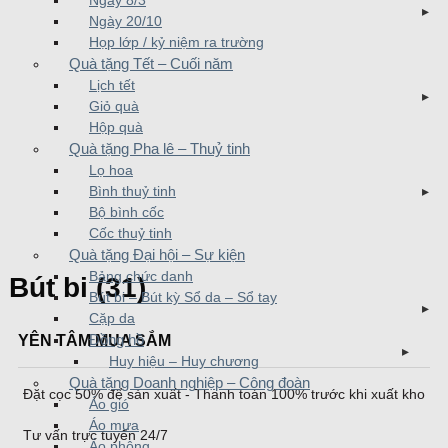
Ngày 8/3
Ngày 20/10
Họp lớp / kỷ niệm ra trường
Quà tặng Tết – Cuối năm
Lịch tết
Giỏ quà
Hộp quà
Quà tặng Pha lê – Thuỷ tinh
Lọ hoa
Bình thuỷ tinh
Bộ bình cốc
Cốc thuỷ tinh
Quà tặng Đại hội – Sự kiện
Bảng chức danh
Bút bi (31)
Bút bi – Bút kỳ Sổ da – Sổ tay
Cặp da
YÊN TÂM MUA SẮM
Đồng hồ
Huy hiệu – Huy chương
Quà tặng Doanh nghiệp – Công đoàn
Đặt cọc 50% để sản xuất - Thanh toán 100% trước khi xuất kho
Áo gió
Áo mưa
Tư vấn trực tuyến 24/7
Áo phông