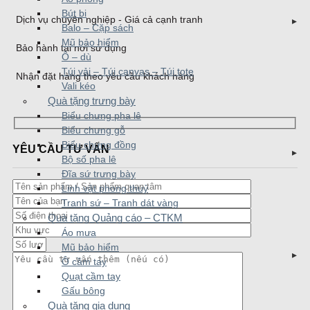
Bút bi
Dịch vụ chuyên nghiệp - Giá cả cạnh tranh
Balo – Cặp sách
Mũ bảo hiểm
Bảo hành tại nơi sử dụng
Ô – dù
Túi vải – Túi canvas – Túi tote
Nhận đặt hàng theo yêu cầu khách hàng
Vali kéo
Quà tặng trưng bày
Biểu chưng pha lê
Biểu chưng gỗ
Biểu chưng đồng
YÊU CẦU TƯ VẤN
Bộ số pha lê
Đĩa sứ trưng bày
Linh vật phong thuỷ
Tranh sứ – Tranh dát vàng
Quà tặng Quảng cáo – CTKM
Áo mưa
Mũ bảo hiểm
Ô cầm tay
Quạt cầm tay
Gấu bông
Quà tặng gia dụng