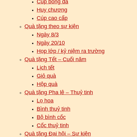
Cúp bóng đá
Huy chương
Cúp cao cấp
Quà tặng theo sự kiện
Ngày 8/3
Ngày 20/10
Họp lớp / kỷ niệm ra trường
Quà tặng Tết – Cuối năm
Lịch tết
Giỏ quà
Hộp quà
Quà tặng Pha lê – Thuỷ tinh
Lọ hoa
Bình thuỷ tinh
Bộ bình cốc
Cốc thuỷ tinh
Quà tặng Đại hội – Sự kiện