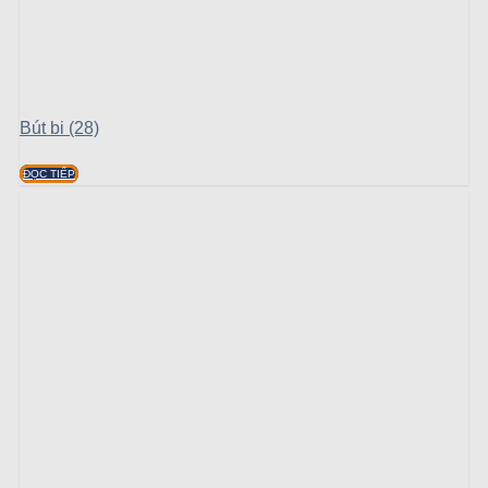
Bút bi (28)
ĐỌC TIẾP