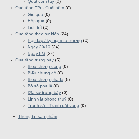
Quạt cầm tay
(0)
Quà tặng Tết - Cuối năm
(0)
Giỏ quà
(0)
Hộp quà
(0)
Lịch tết
(0)
Quà tặng theo sự kiện
(24)
Họp lớp / kỷ niệm ra trường
(0)
Ngày 20/10
(24)
Ngày 8/3
(24)
Quà tặng trưng bày
(5)
Biểu chưng đồng
(0)
Biểu chưng gỗ
(0)
Biểu chưng pha lê
(5)
Bộ số pha lê
(0)
Đĩa sứ trưng bày
(0)
Linh vật phong thuỷ
(0)
Tranh sứ - Tranh dát vàng
(0)
Thông tin sản phẩm