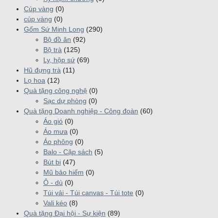
Cúp vàng
(0)
cúp vàng
(0)
Gốm Sứ Minh Long
(290)
Bộ đồ ăn
(92)
Bộ trà
(125)
Ly, hộp sứ
(69)
Hũ đựng trà
(11)
Lọ hoa
(12)
Quà tặng công nghệ
(0)
Sạc dự phòng
(0)
Quà tặng Doanh nghiệp - Công đoàn
(60)
Áo gió
(0)
Áo mưa
(0)
Áo phông
(0)
Balo - Cặp sách
(5)
Bút bi
(47)
Mũ bảo hiểm
(0)
Ô - dù
(0)
Túi vải - Túi canvas - Túi tote
(0)
Vali kéo
(8)
Quà tặng Đại hội - Sự kiện
(89)