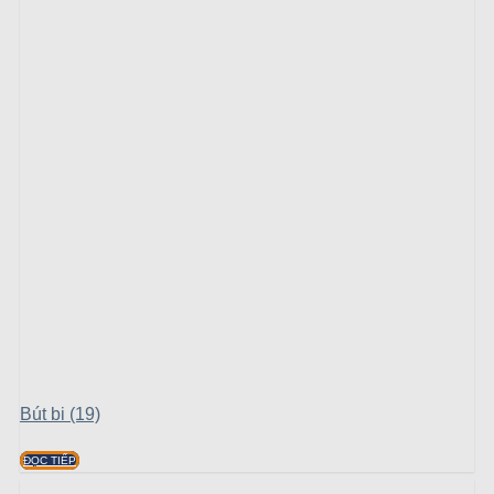
Bút bi (19)
ĐỌC TIẾP