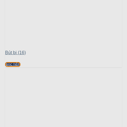
Bút bi (16)
ĐỌC TIẾP