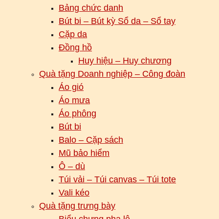
Bảng chức danh
Bút bi – Bút kỳ Sổ da – Sổ tay
Cặp da
Đồng hồ
Huy hiệu – Huy chương
Quà tặng Doanh nghiệp – Công đoàn
Áo gió
Áo mưa
Áo phông
Bút bi
Balo – Cặp sách
Mũ bảo hiểm
Ô – dù
Túi vải – Túi canvas – Túi tote
Vali kéo
Quà tặng trưng bày
Biểu chưng pha lê