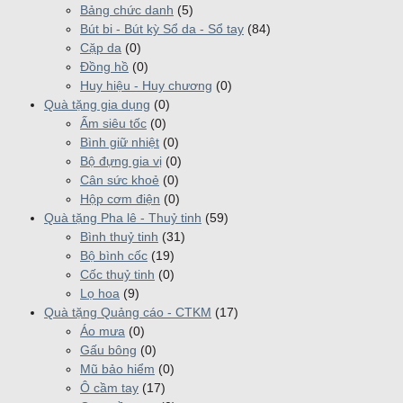
Bảng chức danh
(5)
Bút bi - Bút kỳ Sổ da - Sổ tay
(84)
Cặp da
(0)
Đồng hồ
(0)
Huy hiệu - Huy chương
(0)
Quà tặng gia dụng
(0)
Ấm siêu tốc
(0)
Bình giữ nhiệt
(0)
Bộ đựng gia vị
(0)
Cân sức khoẻ
(0)
Hộp cơm điện
(0)
Quà tặng Pha lê - Thuỷ tinh
(59)
Bình thuỷ tinh
(31)
Bộ bình cốc
(19)
Cốc thuỷ tinh
(0)
Lọ hoa
(9)
Quà tặng Quảng cáo - CTKM
(17)
Áo mưa
(0)
Gấu bông
(0)
Mũ bảo hiểm
(0)
Ô cầm tay
(17)