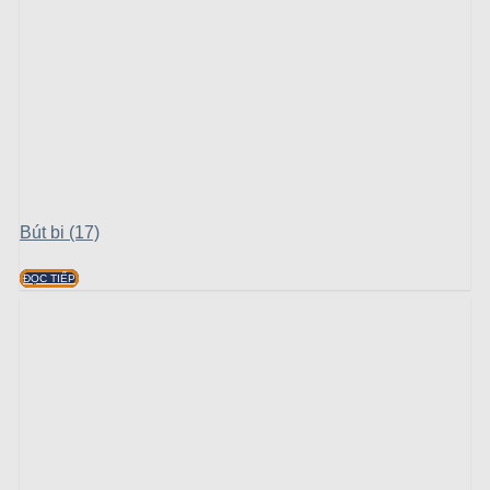
Bút bi (17)
ĐỌC TIẾP