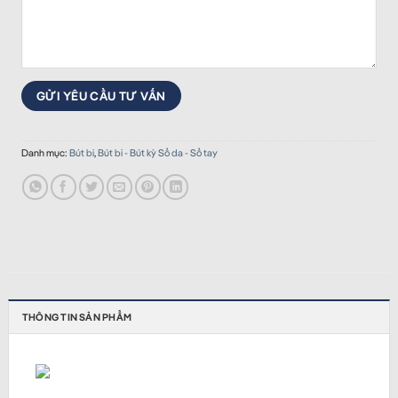
Danh mục:
Bút bi
,
Bút bi - Bút kỳ Sổ da - Sổ tay
THÔNG TIN SẢN PHẨM