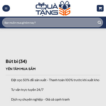
Skip
to
content
Tìm
kiếm:
Bút bi (34)
YÊN TÂM MUA SẮM
Đặt cọc 50% để sản xuất - Thanh toán 100% trước khi xuất kho
Tư vấn trực tuyến 24/7
Dịch vụ chuyên nghiệp - Giá cả cạnh tranh