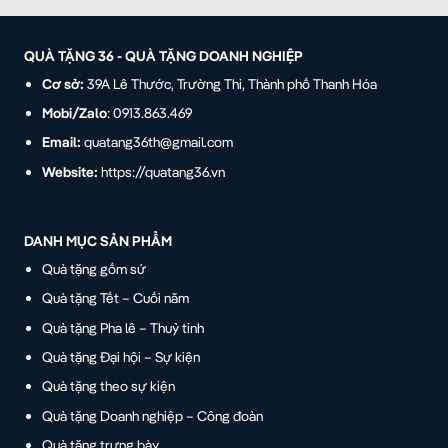
QUÀ TẶNG 36 - QUÀ TẶNG DOANH NGHIỆP
Cơ sở:
39A Lê Thước, Trường Thi, Thành phố Thanh Hóa
Mobi/Zalo
: 0913.863.469
Email:
quatang36th@gmail.com
Website:
https://quatang36.vn
DANH MỤC SẢN PHẨM
Quà tặng gốm sứ
Quà tặng Tết – Cuối năm
Quà tặng Pha lê – Thuỷ tinh
Quà tặng Đại hội – Sự kiện
Quà tặng theo sự kiện
Quà tặng Doanh nghiệp – Công đoàn
Quà tặng trưng bày