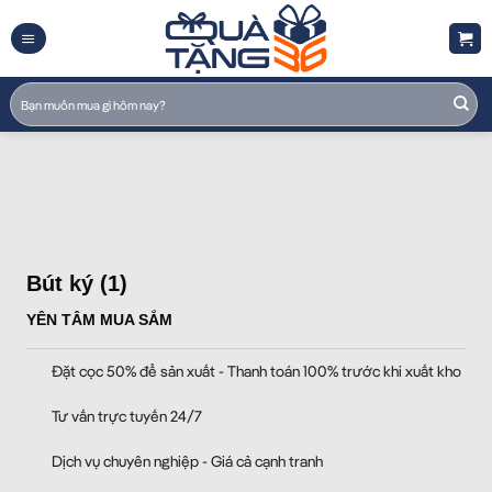
Skip
to
content
Tìm
kiếm:
Bút ký (1)
YÊN TÂM MUA SẮM
Đặt cọc 50% để sản xuất - Thanh toán 100% trước khi xuất kho
Tư vấn trực tuyến 24/7
Dịch vụ chuyên nghiệp - Giá cả cạnh tranh