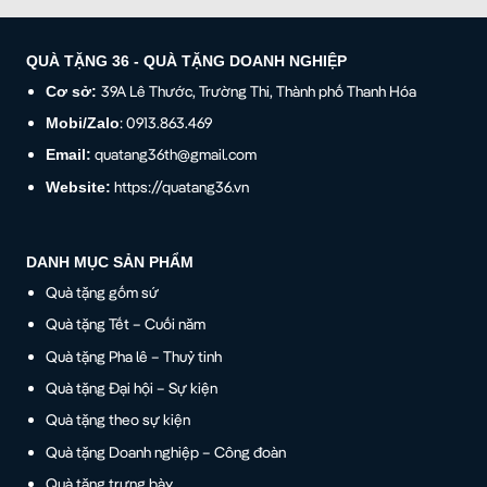
QUÀ TẶNG 36 - QUÀ TẶNG DOANH NGHIỆP
39A Lê Thước, Trường Thi, Thành phố Thanh Hóa
Cơ sở:
: 0913.863.469
Mobi/Zalo
quatang36th@gmail.com
Email:
https://quatang36.vn
Website:
DANH MỤC SẢN PHẨM
Quà tặng gốm sứ
Quà tặng Tết – Cuối năm
Quà tặng Pha lê – Thuỷ tinh
Quà tặng Đại hội – Sự kiện
Quà tặng theo sự kiện
Quà tặng Doanh nghiệp – Công đoàn
Quà tặng trưng bày