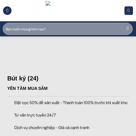
Skip
to
content
Tìm
kiếm:
Bút ký (24)
YÊN TÂM MUA SẮM
Đặt cọc 50% để sản xuất - Thanh toán 100% trước khi xuất kho
Tư vấn trực tuyến 24/7
Dịch vụ chuyên nghiệp - Giá cả cạnh tranh