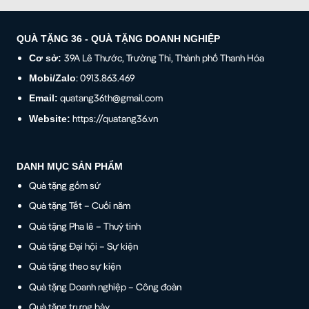
QUÀ TẶNG 36 - QUÀ TẶNG DOANH NGHIỆP
39A Lê Thước, Trường Thi, Thành phố Thanh Hóa
Cơ sở:
: 0913.863.469
Mobi/Zalo
quatang36th@gmail.com
Email:
https://quatang36.vn
Website:
DANH MỤC SẢN PHẨM
Quà tặng gốm sứ
Quà tặng Tết – Cuối năm
Quà tặng Pha lê – Thuỷ tinh
Quà tặng Đại hội – Sự kiện
Quà tặng theo sự kiện
Quà tặng Doanh nghiệp – Công đoàn
Quà tặng trưng bày