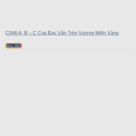
C046 A- B – C Cup Bạc Vân Tròn Vương Miện Vàng
ĐỌC TIẾP