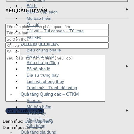
Bút bi
YÊU CẦU TƯ VẤN
Balo – Cặp sách
Mũ bảo hiểm
Ô – dù
Túi vải – Túi canvas – Túi tote
Vali kéo
Quà tặng trưng bày
Biểu chưng pha lê
Biểu chưng gỗ
Biểu chưng đồng
Bộ số pha lê
Đĩa sứ trưng bày
Linh vật phong thuỷ
Tranh sứ – Tranh dát vàng
Quà tặng Quảng cáo – CTKM
Áo mưa
Mũ bảo hiểm
Ô cầm tay
Quạt cầm tay
Danh mục:
Cúp
,
Cúp vàng
Gấu bông
Danh mục sản phẩm
Quà tặng gia dụng