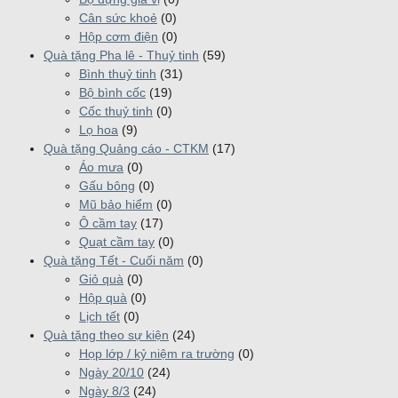
Cân sức khoẻ
(0)
Hộp cơm điện
(0)
Quà tặng Pha lê - Thuỷ tinh
(59)
Bình thuỷ tinh
(31)
Bộ bình cốc
(19)
Cốc thuỷ tinh
(0)
Lọ hoa
(9)
Quà tặng Quảng cáo - CTKM
(17)
Áo mưa
(0)
Gấu bông
(0)
Mũ bảo hiểm
(0)
Ô cầm tay
(17)
Quạt cầm tay
(0)
Quà tặng Tết - Cuối năm
(0)
Giỏ quà
(0)
Hộp quà
(0)
Lịch tết
(0)
Quà tặng theo sự kiện
(24)
Họp lớp / kỷ niệm ra trường
(0)
Ngày 20/10
(24)
Ngày 8/3
(24)