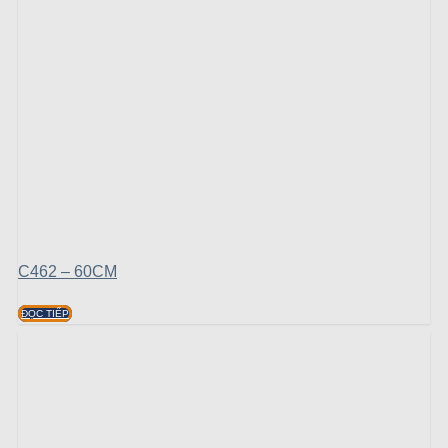
C462 – 60CM
ĐỌC TIẾP