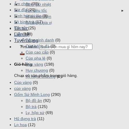
Ấm chén
(39)
Bình giữ nhiệt
Bát đĩa
(20)
Ấm siêu tốc
Bình hút tài lộc
(0)
Hộp cơm điện
Bộ bình trà
(17)
Bộ đựng gia vị
Cốc sứ
(25)
Tin tức
Cúp
(198)
Liên hệ
Bảng vinh danh
(0)
Tuyển dụng
Cúp bóng đá
(0)
Tìm kiếm:
Cúp cao cấp
(0)
Cúp pha lê
(0)
Giỏ hàng
Cúp vàng
(198)
Huy chương
(0)
Chưa có sản phẩm trong giỏ hàng.
Kỷ niệm chương
(0)
Cúp vàng
(0)
cúp vàng
(0)
Gốm Sứ Minh Long
(290)
Bộ đồ ăn
(92)
Bộ trà
(125)
Ly, hộp sứ
(69)
Hũ đựng trà
(11)
Lọ hoa
(12)