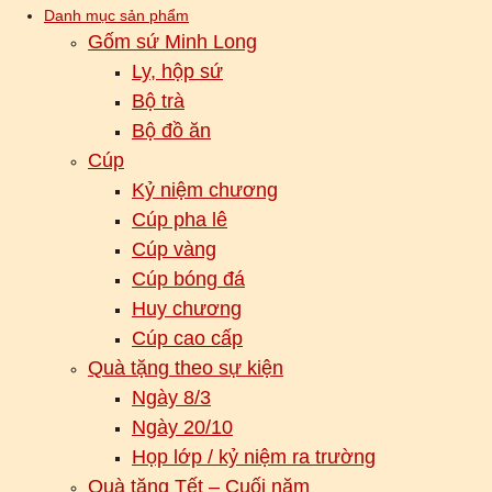
Danh mục sản phẩm
Gốm sứ Minh Long
Ly, hộp sứ
Bộ trà
Bộ đồ ăn
Cúp
Kỷ niệm chương
Cúp pha lê
Cúp vàng
Cúp bóng đá
Huy chương
Cúp cao cấp
Quà tặng theo sự kiện
Ngày 8/3
Ngày 20/10
Họp lớp / kỷ niệm ra trường
Quà tặng Tết – Cuối năm