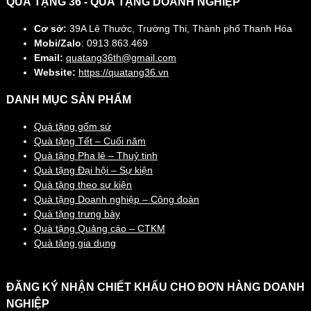
QUÀ TẶNG 36 - QUÀ TẶNG DOANH NGHIỆP
Cơ sở:
39A Lê Thước, Trường Thi, Thành phố Thanh Hóa
Mobi/Zalo
: 0913.863.469
Email:
quatang36th@gmail.com
Website:
https://quatang36.vn
DANH MỤC SẢN PHẨM
Quà tặng gốm sứ
Quà tặng Tết – Cuối năm
Quà tặng Pha lê – Thuỷ tinh
Quà tặng Đại hội – Sự kiện
Quà tặng theo sự kiện
Quà tặng Doanh nghiệp – Công đoàn
Quà tặng trưng bày
Quà tặng Quảng cáo – CTKM
Quà tặng gia dụng
ĐĂNG KÝ NHẬN CHIẾT KHẤU CHO ĐƠN HÀNG DOANH
NGHIỆP