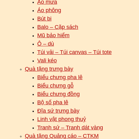
Áo mưa
Áo phông
Bút bi
Balo – Cặp sách
Mũ bảo hiểm
Ô – dù
Túi vải – Túi canvas – Túi tote
Vali kéo
Quà tặng trưng bày
Biểu chưng pha lê
Biểu chưng gỗ
Biểu chưng đồng
Bộ số pha lê
Đĩa sứ trưng bày
Linh vật phong thuỷ
Tranh sứ – Tranh dát vàng
Quà tặng Quảng cáo – CTKM