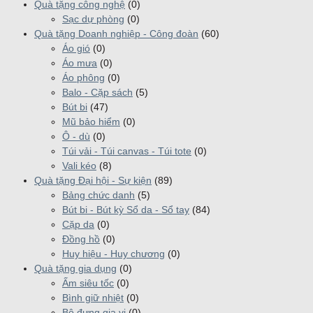
Quà tặng công nghệ
(0)
Sạc dự phòng
(0)
Quà tặng Doanh nghiệp - Công đoàn
(60)
Áo gió
(0)
Áo mưa
(0)
Áo phông
(0)
Balo - Cặp sách
(5)
Bút bi
(47)
Mũ bảo hiểm
(0)
Ô - dù
(0)
Túi vải - Túi canvas - Túi tote
(0)
Vali kéo
(8)
Quà tặng Đại hội - Sự kiện
(89)
Bảng chức danh
(5)
Bút bi - Bút kỳ Sổ da - Sổ tay
(84)
Cặp da
(0)
Đồng hồ
(0)
Huy hiệu - Huy chương
(0)
Quà tặng gia dụng
(0)
Ấm siêu tốc
(0)
Bình giữ nhiệt
(0)
Bộ đựng gia vị
(0)