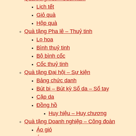
Lịch tết
Giỏ quà
Hộp quà
Quà tặng Pha lê – Thuỷ tinh
Lọ hoa
Bình thuỷ tinh
Bộ bình cốc
Cốc thuỷ tinh
Quà tặng Đại hội – Sự kiện
Bảng chức danh
Bút bi – Bút kỳ Sổ da – Sổ tay
Cặp da
Đồng hồ
Huy hiệu – Huy chương
Quà tặng Doanh nghiệp – Công đoàn
Áo gió