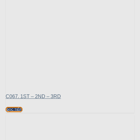
C067. 1ST – 2ND – 3RD
ĐỌC TIẾP