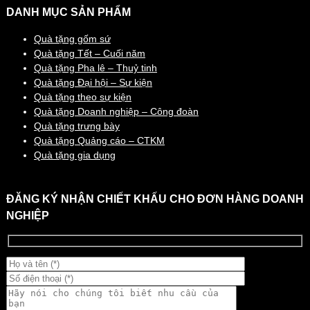
DANH MỤC SẢN PHẨM
Quà tặng gốm sứ
Quà tặng Tết – Cuối năm
Quà tặng Pha lê – Thuỷ tinh
Quà tặng Đại hội – Sự kiện
Quà tặng theo sự kiện
Quà tặng Doanh nghiệp – Công đoàn
Quà tặng trưng bày
Quà tặng Quảng cáo – CTKM
Quà tặng gia dụng
ĐĂNG KÝ NHẬN CHIẾT KHẤU CHO ĐƠN HÀNG DOANH
NGHIỆP