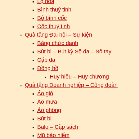
Lọ hoa
Bình thuỷ tinh
Bộ bình cốc
Cốc thuỷ tinh
Quà tặng Đại hội – Sự kiện
Bảng chức danh
Bút bi – Bút kỳ Sổ da – Sổ tay
Cặp da
Đồng hồ
Huy hiệu – Huy chương
Quà tặng Doanh nghiệp – Công đoàn
Áo gió
Áo mưa
Áo phông
Bút bi
Balo – Cặp sách
Mũ bảo hiểm