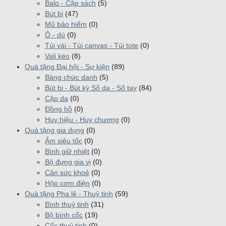
Balo - Cặp sách
(5)
Bút bi
(47)
Mũ bảo hiểm
(0)
Ô - dù
(0)
Túi vải - Túi canvas - Túi tote
(0)
Vali kéo
(8)
Quà tặng Đại hội - Sự kiện
(89)
Bảng chức danh
(5)
Bút bi - Bút kỳ Sổ da - Sổ tay
(84)
Cặp da
(0)
Đồng hồ
(0)
Huy hiệu - Huy chương
(0)
Quà tặng gia dụng
(0)
Ấm siêu tốc
(0)
Bình giữ nhiệt
(0)
Bộ đựng gia vị
(0)
Cân sức khoẻ
(0)
Hộp cơm điện
(0)
Quà tặng Pha lê - Thuỷ tinh
(59)
Bình thuỷ tinh
(31)
Bộ bình cốc
(19)
Cốc thuỷ tinh
(0)