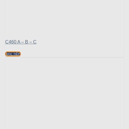
C460 A – B – C
ĐỌC TIẾP