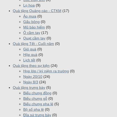
Lọ hoa
(9)
Quà tặng Quảng cáo - CTKM
(17)
Áo mưa
(0)
Gấu bông
(0)
Mũ bảo hiểm
(0)
Ô cầm tay
(17)
Quạt cầm tay
(0)
Quà tặng Tết - Cuối năm
(0)
Giỏ quà
(0)
Hộp quà
(0)
Lịch tết
(0)
Quà tặng theo sự kiện
(24)
Họp lớp / kỷ niệm ra trường
(0)
Ngày 20/10
(24)
Ngày 8/3
(24)
Quà tặng trưng bày
(5)
Biểu chưng đồng
(0)
Biểu chưng gỗ
(0)
Biểu chưng pha lê
(5)
Bộ số pha lê
(0)
Đĩa sứ trưng bày
(0)