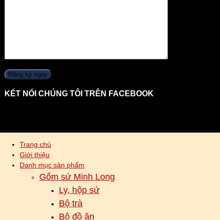
KẾT NỐI CHÚNG TÔI TRÊN FACEBOOK
Trang chủ
Giới thiệu
Danh mục sản phẩm
Gốm sứ Minh Long
Ly, hộp sứ
Bộ trà
Bộ đồ ăn