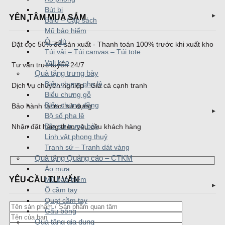
Bút bi
YÊN TÂM MUA SẮM
Balo – Cặp sách
Mũ bảo hiểm
Ô – dù
Đặt cọc 50% để sản xuất - Thanh toán 100% trước khi xuất kho
Túi vải – Túi canvas – Túi tote
Vali kéo
Tư vấn trực tuyến 24/7
Quà tặng trưng bày
Biểu chưng pha lê
Dịch vụ chuyên nghiệp - Giá cả cạnh tranh
Biểu chưng gỗ
Biểu chưng đồng
Bảo hành tại nơi sử dụng
Bộ số pha lê
Đĩa sứ trưng bày
Nhận đặt hàng theo yêu cầu khách hàng
Linh vật phong thuỷ
Tranh sứ – Tranh dát vàng
Quà tặng Quảng cáo – CTKM
Áo mưa
YÊU CẦU TƯ VẤN
Mũ bảo hiểm
Ô cầm tay
Quạt cầm tay
Gấu bông
Quà tặng gia dụng