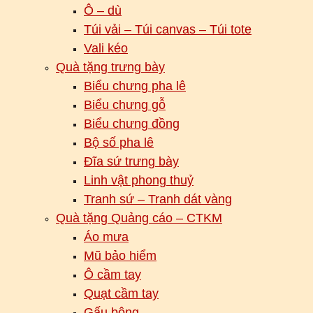
Ô – dù
Túi vải – Túi canvas – Túi tote
Vali kéo
Quà tặng trưng bày
Biểu chưng pha lê
Biểu chưng gỗ
Biểu chưng đồng
Bộ số pha lê
Đĩa sứ trưng bày
Linh vật phong thuỷ
Tranh sứ – Tranh dát vàng
Quà tặng Quảng cáo – CTKM
Áo mưa
Mũ bảo hiểm
Ô cầm tay
Quạt cầm tay
Gấu bông