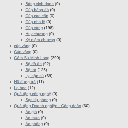
Bảng vinh danh
(0)
Cúp bóng đá
(0)
Cúp cao cấp
(0)
Cúp pha lê
(0)
Cúp vàng
(198)
Huy chương
(0)
Kỷ niệm chương
(0)
cúp vàng
(0)
Cúp vàng
(0)
Gốm Sứ Minh Long
(290)
Bộ đồ ăn
(92)
Bộ trà
(125)
Ly, hộp sứ
(69)
Hũ đựng trà
(11)
Lọ hoa
(12)
Quà tặng công nghệ
(0)
Sạc dự phòng
(0)
Quà tặng Doanh nghiệp - Công đoàn
(60)
Áo gió
(0)
Áo mưa
(0)
Áo phông
(0)