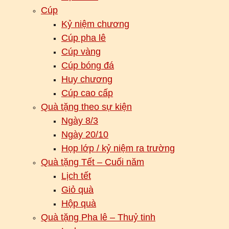
Cúp
Kỷ niệm chương
Cúp pha lê
Cúp vàng
Cúp bóng đá
Huy chương
Cúp cao cấp
Quà tặng theo sự kiện
Ngày 8/3
Ngày 20/10
Họp lớp / kỷ niệm ra trường
Quà tặng Tết – Cuối năm
Lịch tết
Giỏ quà
Hộp quà
Quà tặng Pha lê – Thuỷ tinh