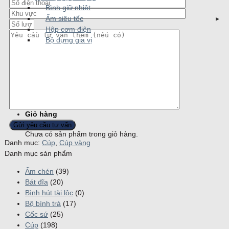
Bình giữ nhiệt
Ấm siêu tốc
Hộp cơm điện
Bộ đựng gia vị
Tin tức
Liên hệ
Tuyển dụng
Tìm kiếm:
Giỏ hàng
Chưa có sản phẩm trong giỏ hàng.
Danh mục:
Cúp
,
Cúp vàng
Danh mục sản phẩm
Ấm chén
(39)
Bát đĩa
(20)
Bình hút tài lộc
(0)
Bộ bình trà
(17)
Cốc sứ
(25)
Cúp
(198)