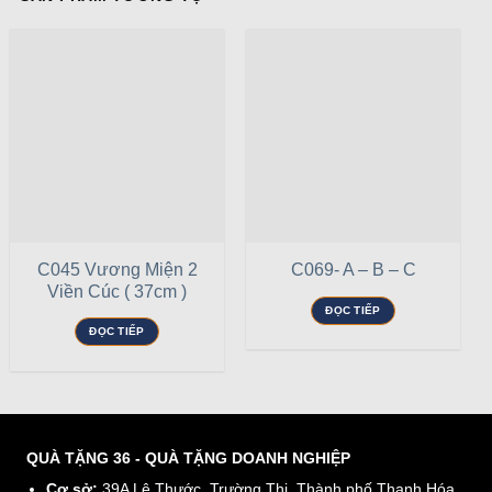
C045 Vương Miện 2
C069- A – B – C
Viền Cúc ( 37cm )
ĐỌC TIẾP
ĐỌC TIẾP
QUÀ TẶNG 36 - QUÀ TẶNG DOANH NGHIỆP
Cơ sở:
39A Lê Thước, Trường Thi, Thành phố Thanh Hóa