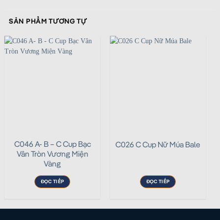
SẢN PHẨM TƯƠNG TỰ
C046 A- B – C Cup Bạc
C026 C Cup Nữ Múa Bale
Vân Tròn Vương Miện
Vàng
ĐỌC TIẾP
ĐỌC TIẾP