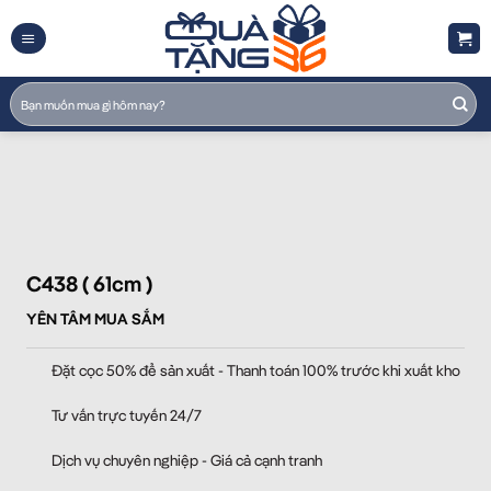
Skip
to
content
Tìm
kiếm:
C438 ( 61cm )
YÊN TÂM MUA SẮM
Đặt cọc 50% để sản xuất - Thanh toán 100% trước khi xuất kho
Tư vấn trực tuyến 24/7
Dịch vụ chuyên nghiệp - Giá cả cạnh tranh