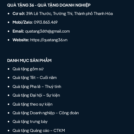
QUÀ TẶNG 36 - QUÀ TẶNG DOANH NGHIỆP
Cơ sở:
39A Lê Thước, Trường Thi, Thành phố Thanh Hóa
Mobi/Zalo
: 0913.863.469
Email:
quatang36th@gmail.com
Website:
https://quatang36.vn
DANH MỤC SẢN PHẨM
Quà tặng gốm sứ
Quà tặng Tết – Cuối năm
Quà tặng Pha lê – Thuỷ tinh
Quà tặng Đại hội – Sự kiện
Quà tặng theo sự kiện
Quà tặng Doanh nghiệp – Công đoàn
Quà tặng trưng bày
Quà tặng Quảng cáo – CTKM