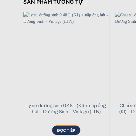
SẢN PHẨM TƯƠNG TỰ
Ly sứ dưỡng sinh 0.48 L (K1) + nắp ống
Chai sứ
hút – Dưỡng Sinh – Vintage (LTN)
(K1) – 
ĐỌC TIẾP