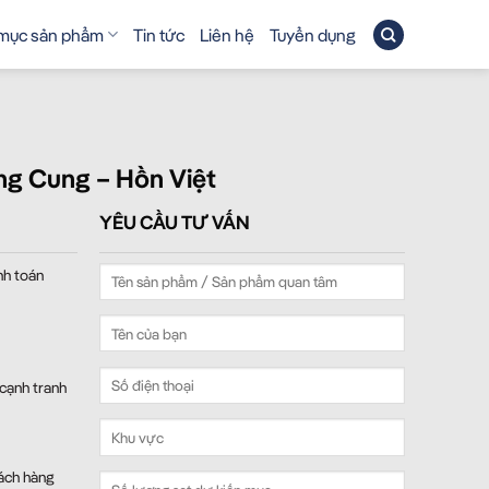
mục sản phẩm
Tin tức
Liên hệ
Tuyển dụng
ng Cung – Hồn Việt
YÊU CẦU TƯ VẤN
nh toán
 cạnh tranh
ách hàng