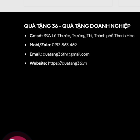
QUÀ TẶNG 36 - QUÀ TẶNG DOANH NGHIỆP
Cơ sở:
39A Lê Thước, Trường Thi, Thành phố Thanh Hóa
Mobi/Zalo
: 0913.863.469
Email:
quatang36th@gmail.com
Website:
https://quatang36.vn