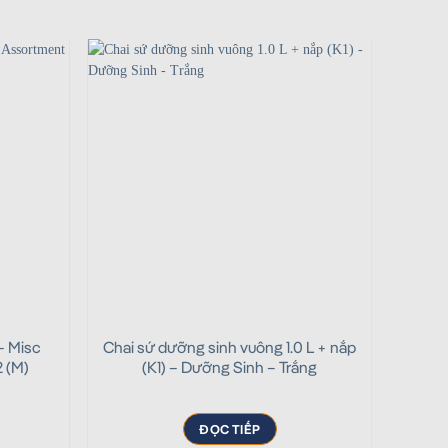
 – Misc
Chai sứ dưỡng sinh vuông 1.0 L + nắp
Bộ tr
 (M)
(K1) – Dưỡng Sinh – Trắng
ĐỌC TIẾP