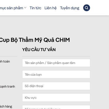
mục sản phẩm
Tin tức
Liên hệ
Tuyển dụng
up Bộ Thẩm Mỹ Quả CHIM
YÊU CẦU TƯ VẤN
nh toán
 cạnh tranh
ách hàng