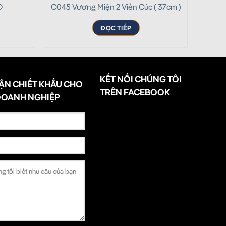
D
C045 Vương Miện 2 Viền Cúc ( 37cm )
ĐỌC TIẾP
KẾT NỐI CHÚNG TÔI
ẬN CHIẾT KHẤU CHO
TRÊN FACEBOOK
DOANH NGHIỆP