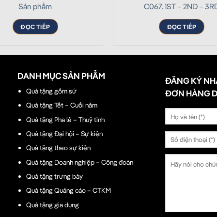
Sản phẩm
C067. 1ST – 2ND – 3R
ĐỌC TIẾP
ĐỌC TIẾP
DANH MỤC SẢN PHẨM
ĐĂNG KÝ NH
Quà tặng gốm sứ
ĐƠN HÀNG 
Quà tặng Tết – Cuối năm
Quà tặng Pha lê – Thuỷ tinh
Quà tặng Đại hội – Sự kiện
Quà tặng theo sự kiện
Quà tặng Doanh nghiệp – Công đoàn
Quà tặng trưng bày
Quà tặng Quảng cáo – CTKM
Quà tặng gia dụng