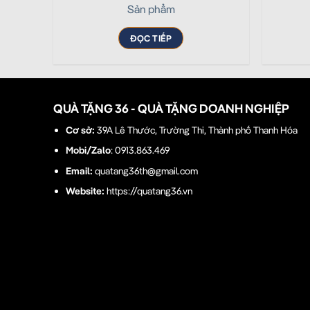
Sản phẩm
ĐỌC TIẾP
QUÀ TẶNG 36 - QUÀ TẶNG DOANH NGHIỆP
Cơ sở:
39A Lê Thước, Trường Thi, Thành phố Thanh Hóa
Mobi/Zalo
: 0913.863.469
Email:
quatang36th@gmail.com
Website:
https://quatang36.vn